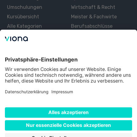
Umschulungen
Wirtschaft & Recht
Kursübersicht
Meister & Fachwirte
Alle Kategorien
Berufsabschlüsse
Über uns
Über Viona
Lernen mit Viona
Alle Partner
Partner werden
Datenschutz
Impressum
Nutzungsbedingungen
Cookie Einstellungen