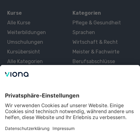
Kurse
Kategorien
Alle Kurse
Pflege & Gesundheit
Weiterbildungen
Sprachen
Umschulungen
Wirtschaft & Recht
Kursübersicht
Meister & Fachwirte
Alle Kategorien
Berufsabschlüsse
Über uns
Über Viona
Lernen mit Viona
Alle Partner
Partner werden