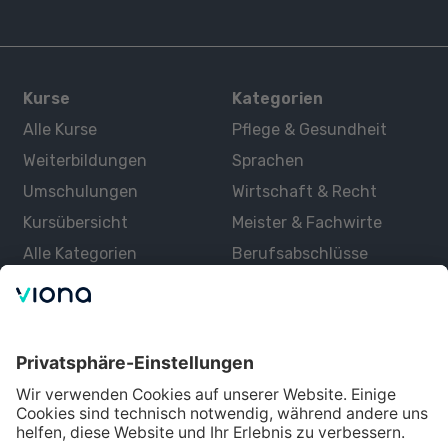
Kurse
Kategorien
Alle Kurse
Pflege & Gesundheit
Weiterbildungen
Sprachen
Umschulungen
Wirtschaft & Recht
Kursübersicht
Meister & Fachwirte
Alle Kategorien
Berufsabschlüsse
Über uns
Über Viona
Lernen mit Viona
Alle Partner
Partner werden