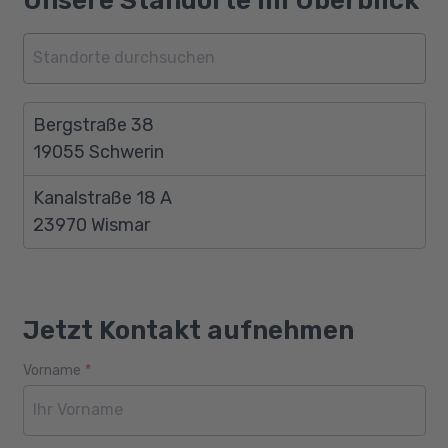
Unsere Standorte im Überblick
Bergstraße 38
19055 Schwerin
Kanalstraße 18 A
23970 Wismar
Jetzt Kontakt aufnehmen
Vorname
*
Webseite
Alter