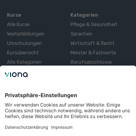
Kurse
Kategorien
Alle Kurse
Pflege & Gesundheit
Weiterbildungen
Sprachen
Umschulungen
Wirtschaft & Recht
Kursübersicht
Meister & Fachwirte
Alle Kategorien
Berufsabschlüsse
Über uns
Über Viona
Lernen mit Viona
Alle Partner
Partner werden