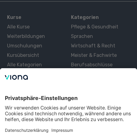
Kurse
Kategorien
Alle Kurse
Pflege & Gesundheit
Weiterbildungen
Sprachen
Umschulungen
Wirtschaft & Recht
Kursübersicht
Meister & Fachwirte
Alle Kategorien
Berufsabschlüsse
Über uns
Über Viona
Lernen mit Viona
Alle Partner
Partner werden