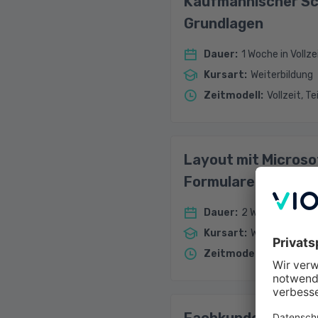
Kaufmännischer Sch
Grundlagen
Dauer
:
1 Woche in Vollze
Kursart
:
Weiterbildung
Zeitmodell
:
Vollzeit, Te
Layout mit Microso
Formulare und Dru
Dauer
:
2 Wochen in Vollz
Kursart
:
Weiterbildung
Zeitmodell
:
Vollzeit, Te