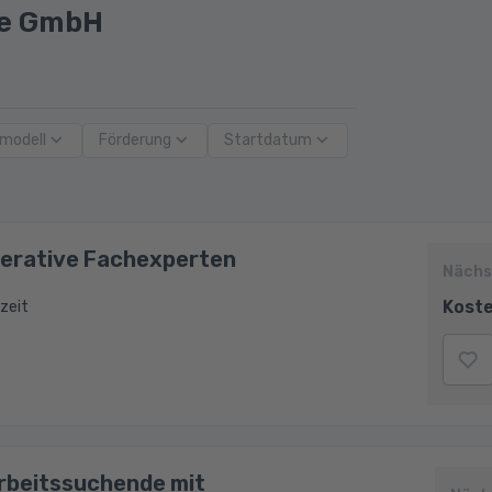
le GmbH
modell
Förderung
Startdatum
perative Fachexperten
Nächs
Koste
zeit
Arbeitssuchende mit