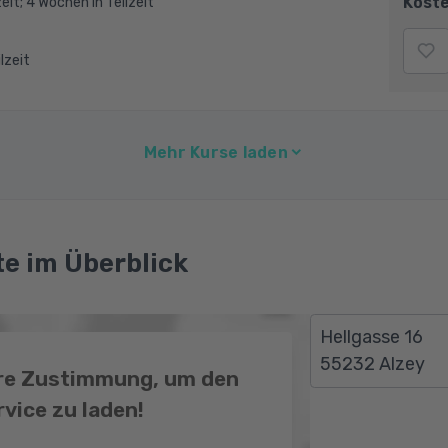
Koste
eit; 4 Wochen in Teilzeit
ilzeit
Mehr Kurse laden
e im Überblick
Hellgasse 16
55232 Alzey
hre Zustimmung, um den
vice zu laden!