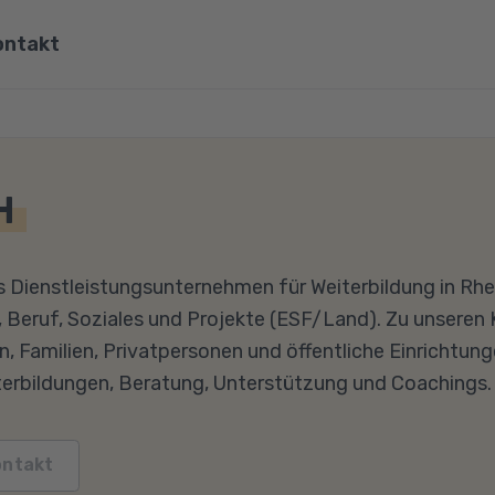
ontakt
ona
Wirtschaft, Steuern & Recht
Partner
Umwelt & Energie
H
mit Viona
Pädagogik & Didaktik
re
Meister & Fachwirte
s Dienstleistungsunternehmen für Weiterbildung in Rhei
 Beruf, Soziales und Projekte (ESF/Land). Zu unseren 
Alle Kategorien
 Familien, Privatpersonen und öffentliche Einrichtunge
iterbildungen, Beratung, Unterstützung und Coachings.
ontakt