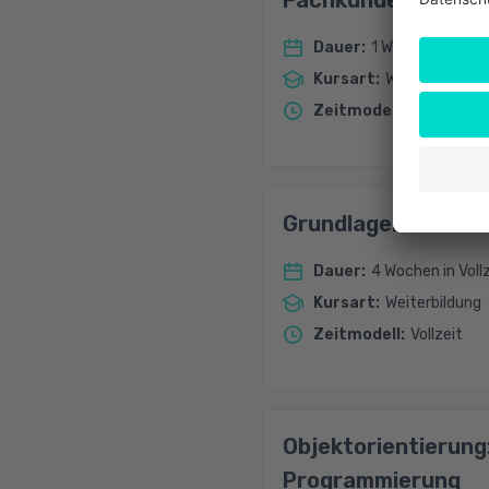
Fachkunde für Dat
Dauer
:
1 Woche in Vollze
Kursart
:
Weiterbildung
Zeitmodell
:
Vollzeit, Te
Grundlagen Softwa
Dauer
:
4 Wochen in Voll
Kursart
:
Weiterbildung
Zeitmodell
:
Vollzeit
Objektorientierung
Programmierung