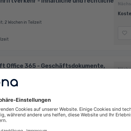
riftverkehr - Inhaltliche und rechtliche
Nächs
Koste
it; 2 Wochen in Teilzeit
ilzeit
ft Office 365 - Geschäftsdokumente,
Nächs
cksachen
Koste
eit; 4 Wochen in Teilzeit
ilzeit