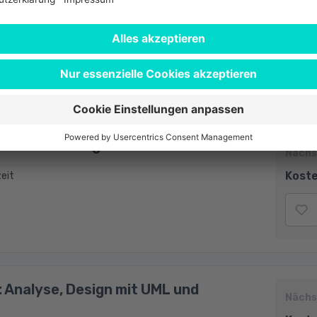
enschutzbeauftragte
Nächs
Koste
it
ilzeit
reentwicklung
Nächs
Koste
zeit
: Analyse, Design mit UML und
Nächs