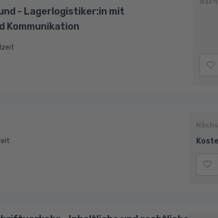
Näch
nd - Lagerlogistiker:in mit
d Kommunikation
lzeit
Nächs
Koste
zeit