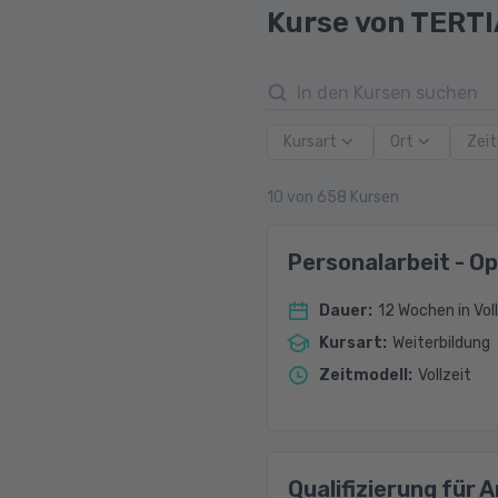
Kurse von TERT
Kursart
Ort
Zeit
10
von
658
Kursen
Personalarbeit - O
Dauer
:
12 Wochen in Voll
Kursart
:
Weiterbildung
Zeitmodell
:
Vollzeit
Qualifizierung für 