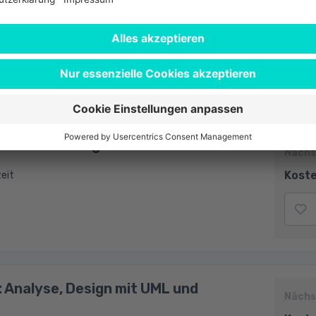
enschutzbeauftragte
Nächs
Koste
it
ilzeit
reentwicklung
Nächs
Koste
zeit
: Analyse, Design mit UML und
Nächs