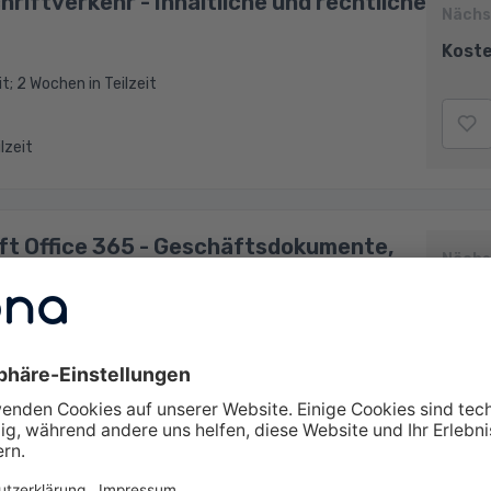
riftverkehr - Inhaltliche und rechtliche
Nächs
Koste
it; 2 Wochen in Teilzeit
ilzeit
ft Office 365 - Geschäftsdokumente,
Nächs
cksachen
Koste
eit; 4 Wochen in Teilzeit
ilzeit