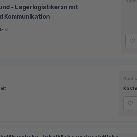
Näch
nd - Lagerlogistiker:in mit
d Kommunikation
lzeit
Nächs
Koste
zeit