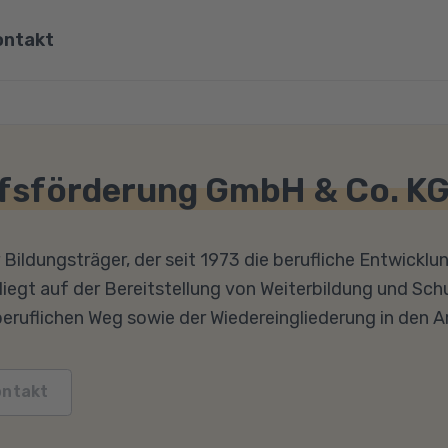
ontakt
ona
Wirtschaft, Steuern & Recht
Partner
Umwelt & Energie
fsförderung GmbH & Co. K
mit Viona
Pädagogik & Didaktik
re
Meister & Fachwirte
r Bildungsträger, der seit 1973 die berufliche Entwickl
liegt auf der Bereitstellung von Weiterbildung und Sc
Alle Kategorien
ruflichen Weg sowie der Wiedereingliederung in den A
ontakt