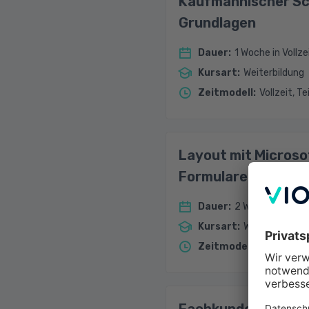
Kaufmännischer Sch
Grundlagen
Dauer
:
1 Woche in Vollze
Kursart
:
Weiterbildung
Zeitmodell
:
Vollzeit, Te
Layout mit Microso
Formulare und Dru
Dauer
:
2 Wochen in Vollz
Kursart
:
Weiterbildung
Zeitmodell
:
Vollzeit, Te