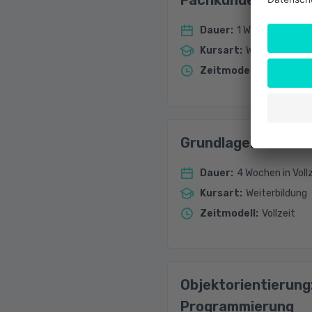
Fachkunde für Dat
Dauer
:
1 Woche in Vollze
Kursart
:
Weiterbildung
Zeitmodell
:
Vollzeit, Te
Grundlagen Softwa
Dauer
:
4 Wochen in Voll
Kursart
:
Weiterbildung
Zeitmodell
:
Vollzeit
Objektorientierung
Programmierung