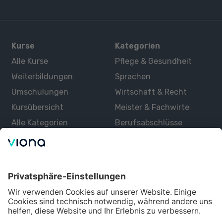
Kurse
Kategorien
Alle Kurse
Pflege & Gesundheit
Weiterbildungen
Sprachen
Umschulungen
Wirtschaft & Recht
Kursübersicht
Meister & Fachwirte
Alle Kategorien
Berufsabschlüsse
Über uns
Über Viona
Lernen mit Viona
Alle Partner
Partner werden