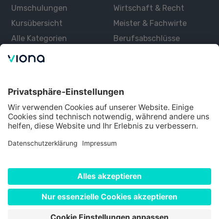
Umschulungen
Wirtschaft & Recht
Kursübersicht
Meister & Fachwirte
Alle Kategorien
Berufsabschlüsse
Über uns
Über Viona
Lernen mit Viona
Alle Partner
Partner werden
Datenschutz
Impressum
Nutzungsbedingungen
Cookie Einstellungen