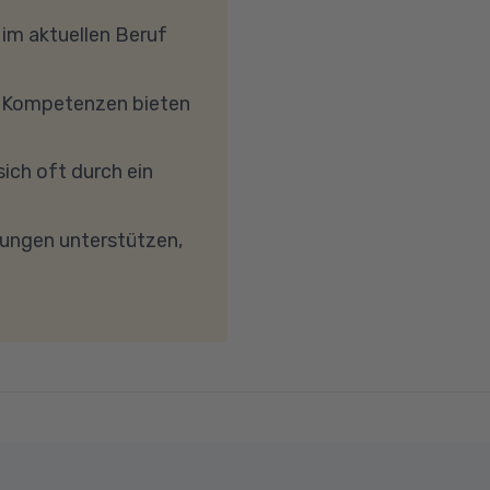
uch in einem
 mit Windows 10 oder
 im aktuellen Beruf
hrkern-Prozessor
, dass Ihre
e Kompetenzen bieten
etc.) die Verbindung
reibungslose
ich oft durch ein
keit von mindestens 6
wird. Bei technischen
dungen unterstützen,