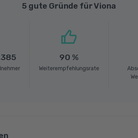
5 gute Gründe für Viona
.385
90
%
ilnehmer
Weiterempfehlungsrate
Abs
We
en