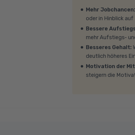
wir Ihnen verschiedene
eigenen Geräten am Un
Mehr Jobchancen
persönlichen Gespräc
Windows 11, mindesten
oder in Hinblick auf
(CPU). Der Unterricht 
Bessere Aufstieg
Sicherheitsprogramme 
mehr Aufstiegs- un
mit MS Teams nicht bl
Besseres Gehalt:
W
Übertragung eine gut
deutlich höheres E
MBit/s und einer Uplo
Motivation der Mit
Fragen sprechen Sie u
steigern die Motiva