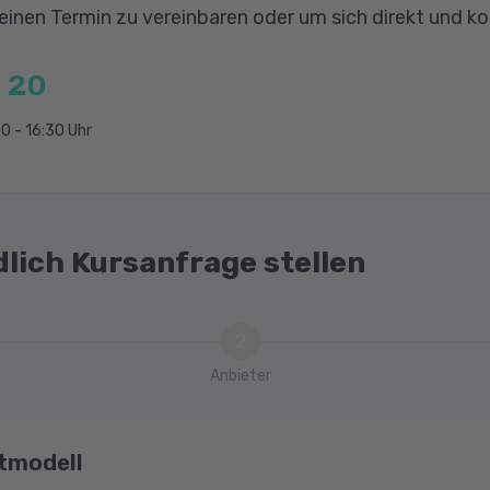
 einen Termin zu vereinbaren oder um sich direkt und k
Bilanz
ngssätze und Buchungsverfahren
 20
0 - 16:30 Uhr
gsmäßiger Buchführung (GOB)
Kontenplan
ücher und Belegorganisation
dlich Kursanfrage stellen
2
Anbieter
tmodell