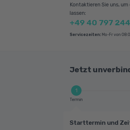
Kontaktieren Sie uns, um
Erfolgsermittlung/
lassen:
Die Konten, Buchu
+49 40 797 244
Die Umsatzsteuer
Servicezeiten:
Mo-Fr von 08:0
Grundsätze ordnun
Kontenrahmen und 
Die Buchführungsb
Preisgestaltung
Jetzt unverbin
1
Termin
Starttermin und Zei