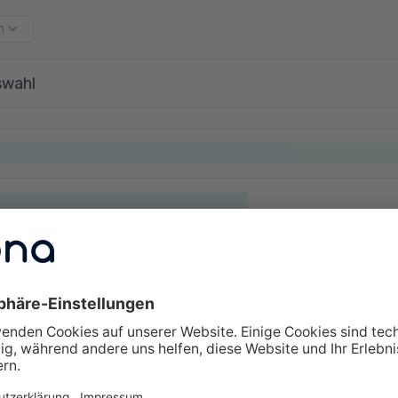
m
swahl