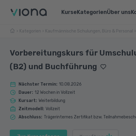
Kurse
Kategorien
Über uns
K
Kategorien
Kaufmännische Schulungen, Büro & Personal
Umschulungen
Über Vi
Pflege & Medizin
Weiterbildungen
Unsere 
IT & Informatik
Vorbereitungskurs für Umschul
Alle Kurse
Lernen 
Marketing & Vertrieb
(B2) und Buchführung
Webina
Technik & Industrie
Nächster Termin
:
10.08.2026
Sprachen
Dauer
:
12 Wochen in Vollzeit
Kursart
:
Weiterbildung
Zeitmodell
:
Vollzeit
Abschluss
:
Trägerinternes Zertifikat bzw. Teilnahmebesch