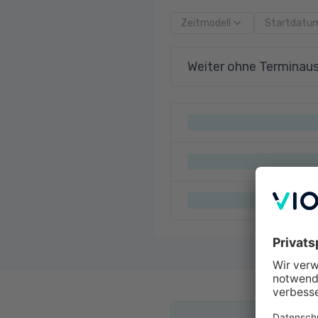
Zeitmodell
Startdatu
Weiter ohne Terminau