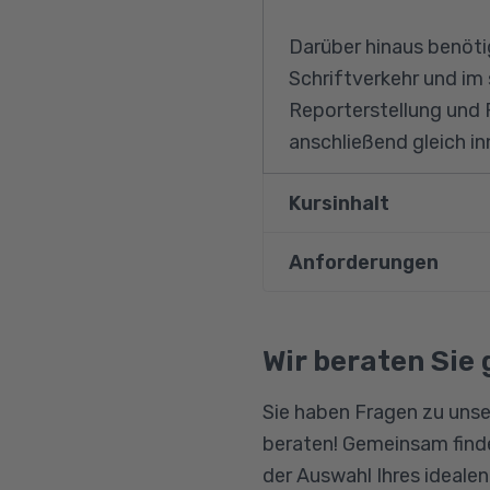
Darüber hinaus benöti
Schriftverkehr und im
Reporterstellung und P
anschließend gleich 
Kursinhalt
Anforderungen
Deutsche Grammati
Vertiefende Übung
Vorausgesetzt werden
Präzisierung der 
Umgang mit dem PC u
Wir beraten Sie 
Ausbau der Hör- u
Sie haben Fragen zu unse
Kaufmännisches R
beraten! Gemeinsam finde
Die Teilbereiche d
der Auswahl Ihres ideale
Aufgaben und geset