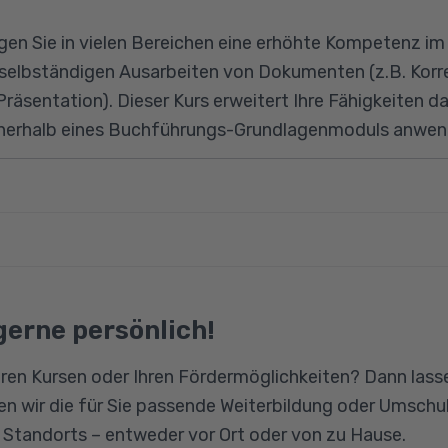
gen Sie in vielen Bereichen eine erhöhte Kompetenz i
 selbständigen Ausarbeiten von Dokumenten (z.B. Kor
räsentation). Dieser Kurs erweitert Ihre Fähigkeiten da
innerhalb eines Buchführungs-Grundlagenmoduls anwen
k, Wortschatz-Aufbau
en im Berufssprachgebrauch
 Deutschkenntnisse auf dem Sprachniveau B1.1. sowie
Aussprache, Anwendungsübungen
nd MS Office
gerne persönlich!
nd Leseverständniskompetenz
ren Kursen oder Ihren Fördermöglichkeiten? Dann lasse
echnen
n wir die für Sie passende Weiterbildung oder Umschul
es betrieblichen Rechnungswesens
n Standorts – entweder vor Ort oder von zu Hause.
zliche Vorschriften der Buchführung