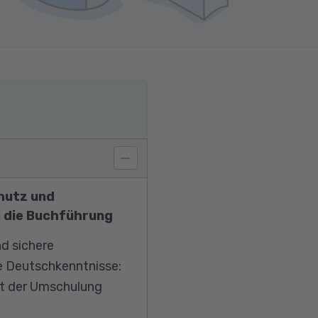
hutz und
n die Buchführung
d sichere
re Deutschkenntnisse:
ht der Umschulung