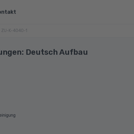
ontakt
ona
ZU-K-4040-1
Wirtschaft, Steuern & Recht
Partner
Umwelt & Energie
ungen: Deutsch Aufbau
mit Viona
Pädagogik & Didaktik
re
Meister & Fachwirte
Alle Kategorien
einigung