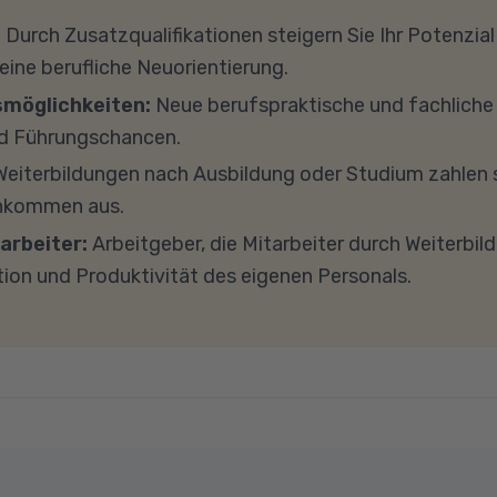
 Fördermöglichkeiten vor. Sehr gerne beraten wir Sie a
terricht teilnehmen, empfehlen wir PCs oder Laptops
:
Durch Zusatzqualifikationen steigern Sie Ihr Potenzial
h zu diesem Thema.
s 8 GB Arbeitsspeicher (RAM) und einem aktuellen Me
 eine berufliche Neuorientierung.
findet in Microsoft Teams statt. Bitte achten Sie darauf
smöglichkeiten:
Neue berufspraktische und fachlich
und -einstellungen (Anti-Viren-Programme, Firewalls 
d Führungschancen.
ockieren. Bitte beachten Sie außerdem, dass für eine 
eiterbildungen nach Ausbildung oder Studium zahlen s
e Internetverbindung mit einer Download-Geschwindig
inkommen aus.
ad-Geschwindigkeit von mindestens 1 MBit/s benötigt 
arbeiter:
Arbeitgeber, die Mitarbeiter durch Weiterbil
ns gerne an.
tion und Produktivität des eigenen Personals.