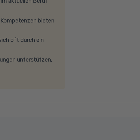
 im aktuellen Beruf
hrkern-Prozessor
, dass Ihre
e Kompetenzen bieten
etc.) die Verbindung
reibungslose
ich oft durch ein
keit von mindestens 6
wird. Bei technischen
dungen unterstützen,