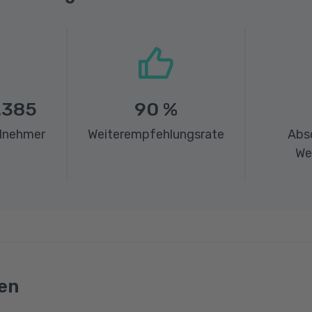
.385
90
%
ilnehmer
Weiterempfehlungsrate
Abs
We
en