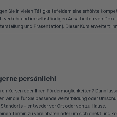
gen Sie in vielen Tätigkeitsfeldern eine erhöhte Kompe
ftverkehr und im selbständigen Ausarbeiten von Doku
rstellung und Präsentation). Dieser Kurs erweitert Ihr
ik
u
 Deutschkenntnisse auf dem Sprachniveau B1.1.
en im Berufssprachgebrauch
gerne persönlich!
ussprache
ren Kursen oder Ihren Fördermöglichkeiten? Dann lasse
en
n wir die für Sie passende Weiterbildung oder Umschul
nd Leseverständniskompetenz
n Standorts – entweder vor Ort oder von zu Hause.
 einen Termin zu vereinbaren oder um sich direkt und k