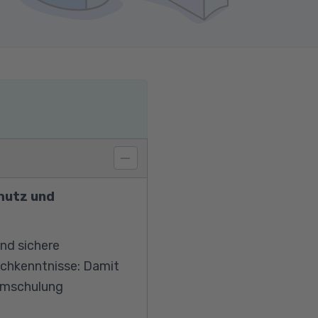
hutz und
nd sichere
schkenntnisse: Damit
 Umschulung