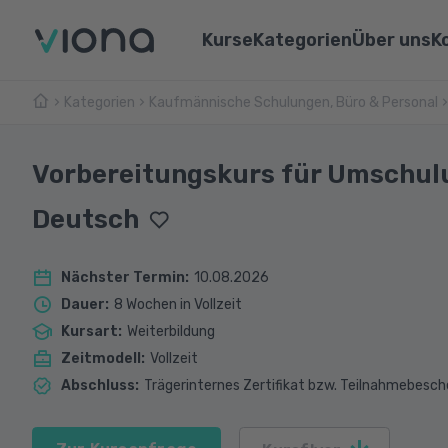
Kurse
Kategorien
Über uns
K
Kategorien
Kaufmännische Schulungen, Büro & Personal
Umschulungen
Über Vi
Pflege & Medizin
Weiterbildungen
Unsere 
IT & Informatik
Vorbereitungskurs für Umschul
Alle Kurse
Lernen 
Marketing & Vertrieb
Deutsch
Webina
Technik & Industrie
Nächster Termin
:
10.08.2026
Sprachen
Dauer
:
8 Wochen in Vollzeit
Kursart
:
Weiterbildung
Zeitmodell
:
Vollzeit
Abschluss
:
Trägerinternes Zertifikat bzw. Teilnahmebesch