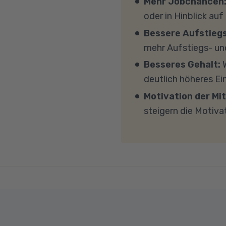
Mehr Jobchancen
persönlichen Gespräc
Windows 11, mindesten
oder in Hinblick auf
(CPU). Der Unterricht 
Bessere Aufstieg
Sicherheitsprogramme 
mehr Aufstiegs- un
mit MS Teams nicht bl
Besseres Gehalt:
W
Übertragung eine gut
deutlich höheres E
MBit/s und einer Uplo
Motivation der Mit
Fragen sprechen Sie u
steigern die Motiva