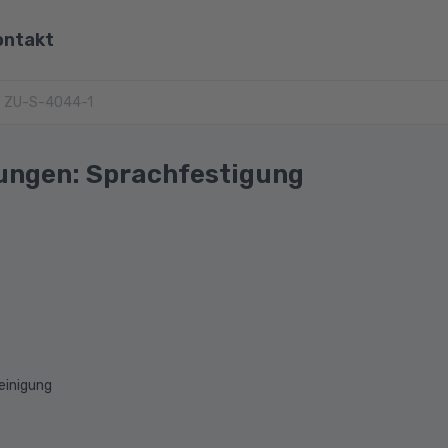
ontakt
ona
ZU-S-4044-1
Wirtschaft, Steuern & Recht
Partner
Umwelt & Energie
ungen: Sprachfestigung
mit Viona
Pädagogik & Didaktik
re
Meister & Fachwirte
Alle Kategorien
einigung