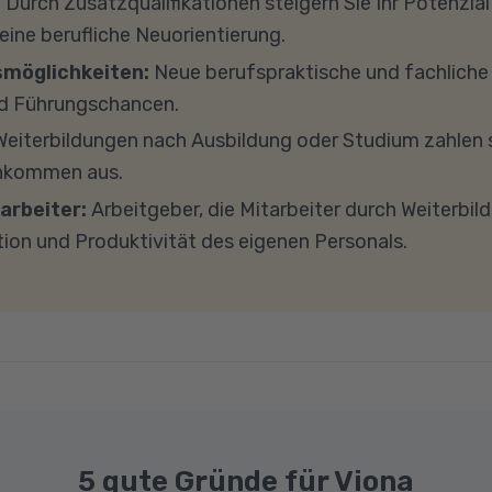
:
Durch Zusatzqualifikationen steigern Sie Ihr Potenzial
h zu diesem Thema.
s 8 GB Arbeitsspeicher (RAM) und einem aktuellen Me
 eine berufliche Neuorientierung.
findet in Microsoft Teams statt. Bitte achten Sie darauf
smöglichkeiten:
Neue berufspraktische und fachlich
und -einstellungen (Anti-Viren-Programme, Firewalls 
d Führungschancen.
ockieren. Bitte beachten Sie außerdem, dass für eine 
eiterbildungen nach Ausbildung oder Studium zahlen s
e Internetverbindung mit einer Download-Geschwindig
inkommen aus.
ad-Geschwindigkeit von mindestens 1 MBit/s benötigt 
arbeiter:
Arbeitgeber, die Mitarbeiter durch Weiterbil
ns gerne an.
tion und Produktivität des eigenen Personals.
5 gute Gründe für Viona