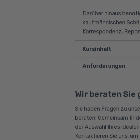
Darüber hinaus benöti
kaufmännischen Schri
Korrespondenz, Reporte
Kursinhalt
Anforderungen
Deutsche Grammat
Wortschatz-Aufba
Vorausgesetzt werden
Vertiefende Übung
Wir beraten Sie 
Präzisierung der A
Sie haben Fragen zu unse
Anwendungsübung
beraten! Gemeinsam finde
Ausbau der Hör- u
der Auswahl Ihres ideale
Kontaktieren Sie uns, um