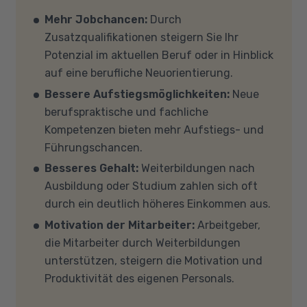
Voraussetzungen für eine Förderung erfüllen?
Verfügung. Falls Sie von zu Hause aus
Auf unserer Info-Seite
Welche Förderung ist
Mehr Jobchancen:
Durch
teilnehmen (mit Zustimmung Ihres
für mich die richtige
? stellen wir Ihnen
Zusatzqualifikationen steigern Sie Ihr
Kostenträgers), sprechen Sie uns an, in den
verschiedene Fördermöglichkeiten vor. Sehr
Potenzial im aktuellen Beruf oder in Hinblick
meisten Fällen können wir Ihnen Leih-
gerne beraten wir Sie auch in einem
auf eine berufliche Neuorientierung.
Equipment zur Verfügung stellen. Sollten Sie
persönlichen Gespräch zu diesem Thema.
Bessere Aufstiegsmöglichkeiten:
Neue
mit Ihren eigenen Geräten am Unterricht
berufspraktische und fachliche
teilnehmen, empfehlen wir PCs oder Laptops
Kompetenzen bieten mehr Aufstiegs- und
mit Windows 10 oder Windows 11, mindestens 8
Führungschancen.
GB Arbeitsspeicher (RAM) und einem aktuellen
Besseres Gehalt:
Weiterbildungen nach
Mehrkern-Prozessor (CPU). Der Unterricht
Ausbildung oder Studium zahlen sich oft
findet in Microsoft Teams statt. Bitte achten
durch ein deutlich höheres Einkommen aus.
Sie darauf, dass Ihre Sicherheitsprogramme
Motivation der Mitarbeiter:
Arbeitgeber,
und -einstellungen (Anti-Viren-Programme,
die Mitarbeiter durch Weiterbildungen
Firewalls etc.) die Verbindung mit MS Teams
unterstützen, steigern die Motivation und
nicht blockieren. Bitte beachten Sie außerdem,
Produktivität des eigenen Personals.
dass für eine reibungslose Übertragung eine
gute Internetverbindung mit einer Download-