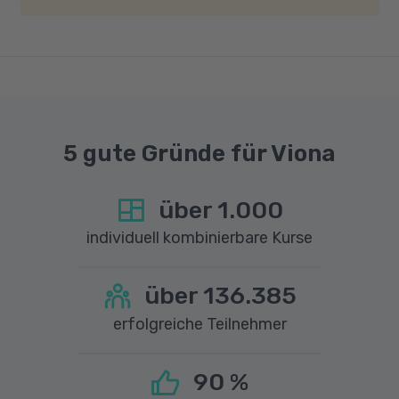
Geschwindigkeit von mindestens 6 MBit/s und
einer Upload-Geschwindigkeit von mindestens
1 MBit/s benötigt wird. Bei technischen Fragen
sprechen Sie uns gerne an.
5 gute Gründe für Viona
über
1.000
individuell kombinierbare Kurse
über
136.385
erfolgreiche Teilnehmer
90
%