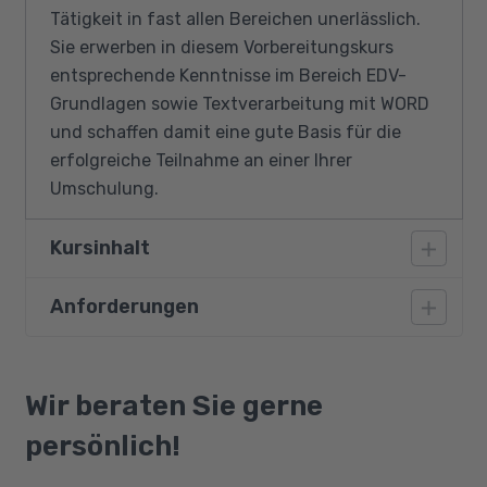
Tätigkeit in fast allen Bereichen unerlässlich.
Sie erwerben in diesem Vorbereitungskurs
entsprechende Kenntnisse im Bereich EDV-
Grundlagen sowie Textverarbeitung mit WORD
und schaffen damit eine gute Basis für die
erfolgreiche Teilnahme an einer Ihrer
Umschulung.
Kursinhalt
Anforderungen
Windows - erste Schritte
Programme und Dokumente
Vorausgesetzt werden Deutschkenntnisse auf
Dateien und Ordner verwalten
dem Niveau Deutsch B.2.
Wir beraten Sie gerne
Der Arbeitsplatz - Ansichtsoptionen
persönlich!
Systemeinstellungen
MS Word individualisieren