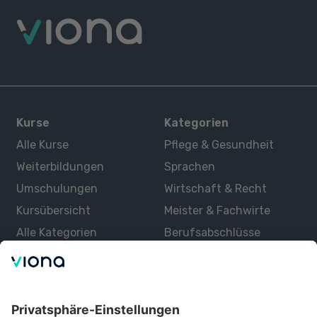
Kurse
Kategorien
Alle Kurse
Pflege & Gesundheit
Weiterbildungen
Sprachen
Umschulungen
Wirtschaft & Recht
Kursübersicht
Meister & Fachwirte
Alle Kategorien
Berufsabschlüsse
Über uns
Über Viona
Lernen mit Viona