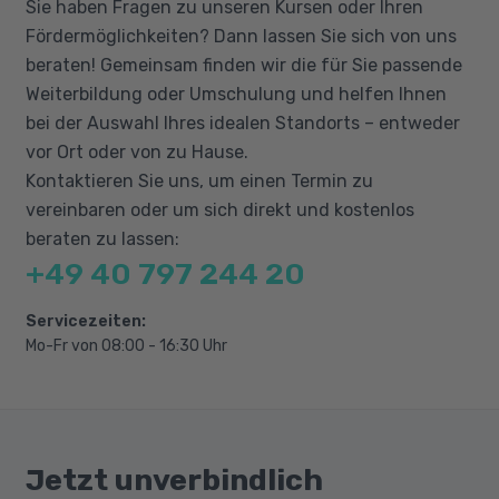
Sie haben Fragen zu unseren Kursen oder Ihren
Text, Absätze und Dokumente formatieren
Fördermöglichkeiten? Dann lassen Sie sich von uns
Dokumentvorlagen
beraten! Gemeinsam finden wir die für Sie passende
Kopf- und Fußzeilen, Seitenzahlen
Weiterbildung oder Umschulung und helfen Ihnen
bei der Auswahl Ihres idealen Standorts – entweder
Abbildungen und Formen einfügen und
vor Ort oder von zu Hause.
bearbeiten
Kontaktieren Sie uns, um einen Termin zu
Arbeiten mit Tabellen
vereinbaren oder um sich direkt und kostenlos
Seriendruck, Umschläge und Etiketten
beraten zu lassen:
+49 40 797 244 20
Servicezeiten:
Mo-Fr von 08:00 - 16:30 Uhr
Jetzt unverbindlich