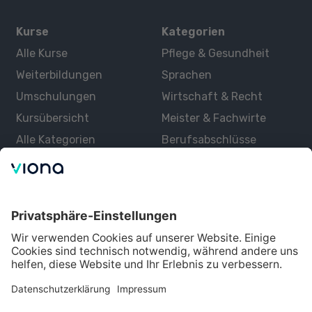
Kurse
Kategorien
Alle Kurse
Pflege & Gesundheit
Weiterbildungen
Sprachen
Umschulungen
Wirtschaft & Recht
Kursübersicht
Meister & Fachwirte
Alle Kategorien
Berufsabschlüsse
Über uns
Über Viona
Lernen mit Viona
Alle Partner
Partner werden