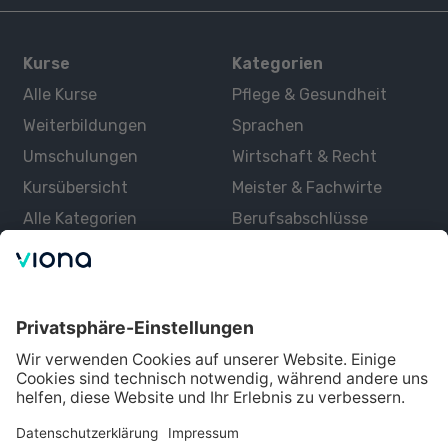
Kurse
Kategorien
Alle Kurse
Pflege & Gesundheit
Weiterbildungen
Sprachen
Umschulungen
Wirtschaft & Recht
Kursübersicht
Meister & Fachwirte
Alle Kategorien
Berufsabschlüsse
Über uns
Über Viona
Lernen mit Viona
Alle Partner
Partner werden