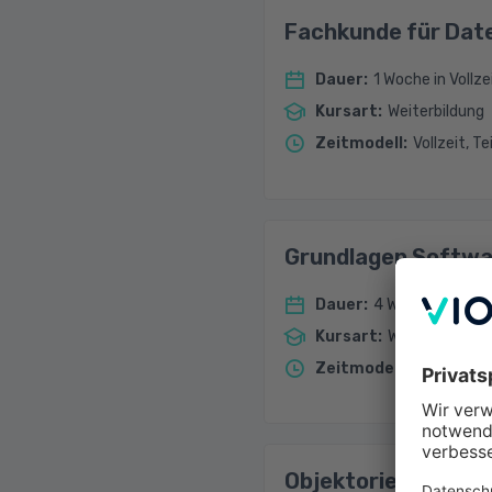
Fachkunde für Dat
Dauer
:
1 Woche in Vollze
Kursart
:
Weiterbildung
Zeitmodell
:
Vollzeit, Te
Grundlagen Softwa
Dauer
:
4 Wochen in Voll
Kursart
:
Weiterbildung
Zeitmodell
:
Vollzeit
Objektorientierung