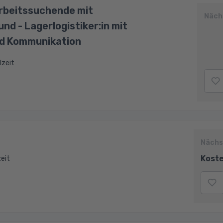
Arbeitssuchende mit
Näch
nd - Lagerlogistiker:in mit
d Kommunikation
lzeit
Nächs
Koste
zeit