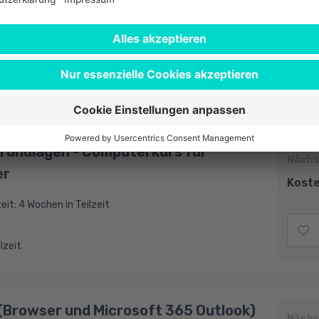
Nächs
Koste
zeit
rundlagen - Computerkurs für
Nächs
er
Koste
eit; 4 Wochen in Teilzeit
ilzeit
(Browser und Microsoft 365 Outlook)
Nächs