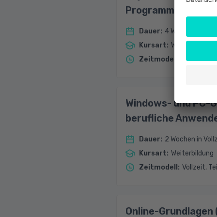
Programmierung
Dauer
:
4 Wochen in Voll
Kursart
:
Weiterbildung
Zeitmodell
:
Vollzeit
Windows- und PC-G
berufliche Anwend
Dauer
:
2 Wochen in Vollz
Kursart
:
Weiterbildung
Zeitmodell
:
Vollzeit, Te
Online-Grundlagen 