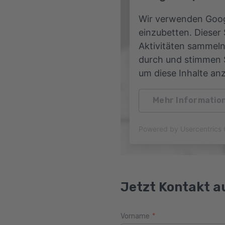
Wir verwenden Goog
einzubetten. Dieser
Aktivitäten sammeln.
durch und stimmen S
um diese Inhalte an
Mehr Informatio
Powered by
Usercentric
Jetzt Kontakt 
Vorname
*
Webseite
Alter