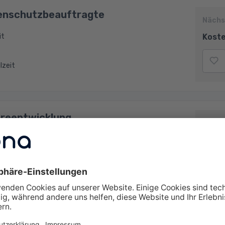
enschutzbeauftragte
Nächs
Koste
it
ilzeit
reentwicklung
Nächs
Koste
zeit
: Analyse, Design mit UML und