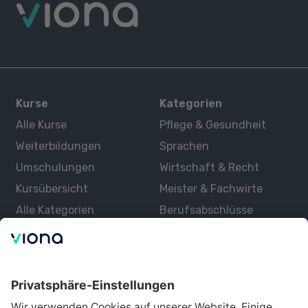
Kurse
Kategorien
Alle Kurse
Pflege & Gesundheit
Weiterbildungen
Sprachen
Umschulungen
Wirtschaft & Recht
Kursübersicht
Meister & Fachwirte
Alle Kategorien
Berufsabschlüsse
Über uns
Über Viona
Lernen mit Viona