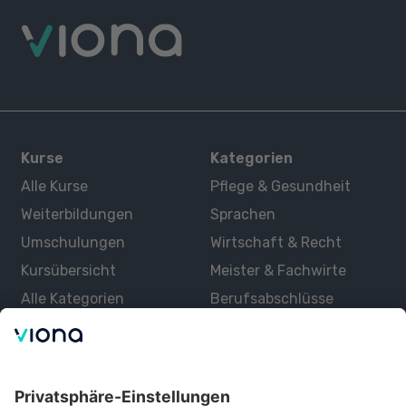
Kurse
Kategorien
Alle Kurse
Pflege & Gesundheit
Weiterbildungen
Sprachen
Umschulungen
Wirtschaft & Recht
Kursübersicht
Meister & Fachwirte
Alle Kategorien
Berufsabschlüsse
Über uns
Über Viona
Lernen mit Viona