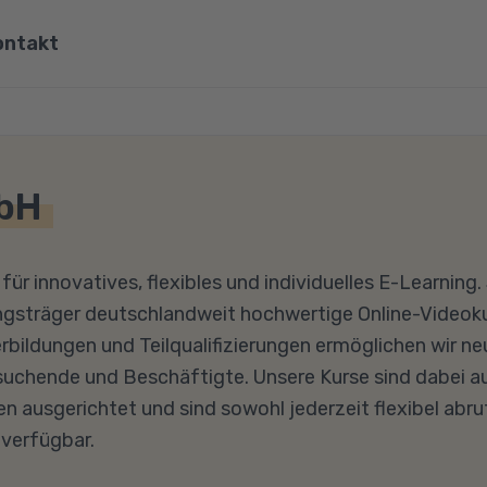
ontakt
ona
Wirtschaft, Steuern & Recht
Partner
Umwelt & Energie
mbH
mit Viona
Pädagogik & Didaktik
re
Meister & Fachwirte
ür innovatives, flexibles und individuelles E-Learning. 
ungsträger deutschlandweit hochwertige Online-Videok
Alle Kategorien
rbildungen und Teilqualifizierungen ermöglichen wir ne
suchende und Beschäftigte. Unsere Kurse sind dabei a
n ausgerichtet und sind sowohl jederzeit flexibel abru
 verfügbar.