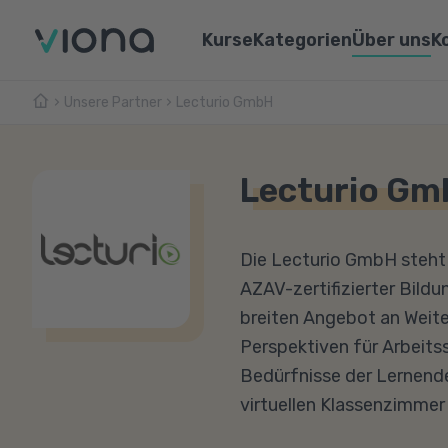
Kurse
Kategorien
Über uns
K
Unsere Partner
Lecturio GmbH
Umschulungen
Über Vi
Pflege & Medizin
Weiterbildungen
Unsere 
IT & Informatik
Lecturio G
Alle Kurse
Lernen 
Marketing & Vertrieb
Webina
Technik & Industrie
Die Lecturio GmbH steht f
AZAV-zertifizierter Bild
Sprachen
breiten Angebot an Weite
Perspektiven für Arbeits
Bedürfnisse der Lernende
virtuellen Klassenzimmer