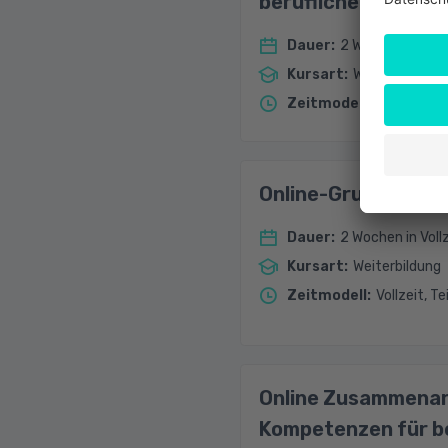
berufliche Anwend
Dauer
:
2 Wochen in Vollz
Kursart
:
Weiterbildung
Zeitmodell
:
Vollzeit, Te
Online-Grundlagen 
Dauer
:
2 Wochen in Vollz
Kursart
:
Weiterbildung
Zeitmodell
:
Vollzeit, Te
Online Zusammenarb
Kompetenzen für b