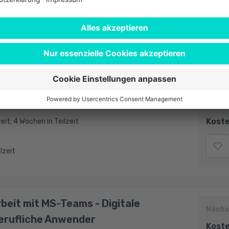
er
Koste
eit; 4 Wochen in Teilzeit
ilzeit
(Browser und Microsoft 365 Outlook)
Nächs
Koste
eit; 4 Wochen in Teilzeit
ilzeit
eit mit MS-Teams - Digitale
Nächs
erufliche Anwender
Koste