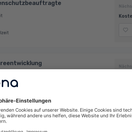
enschutzbeauftragte
Nächs
Koste
it
ilzeit
reentwicklung
Nächs
Koste
zeit
rundlagen - Computerkurs für
Nächs