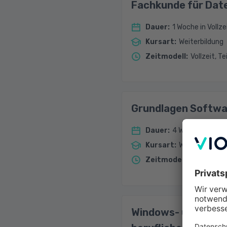
Fachkunde für Dat
Dauer
:
1 Woche in Vollze
Kursart
:
Weiterbildung
Zeitmodell
:
Vollzeit, Te
Grundlagen Softwa
Dauer
:
4 Wochen in Voll
Kursart
:
Weiterbildung
Zeitmodell
:
Vollzeit
Windows- und PC-G