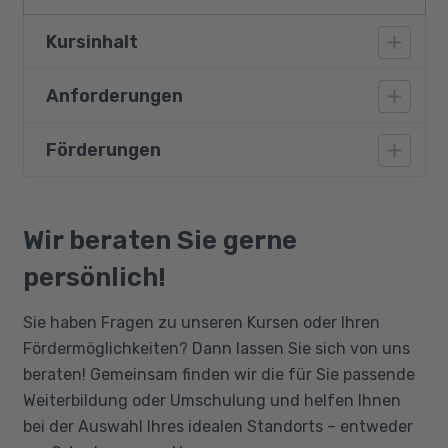
Kursinhalt
Anforderungen
Einführung in die Oberfläche und die
speziellen neuen Funktionen von After
Förderungen
Ein sicherer Umgang mit dem PC, räumliches
Effects CC-2018
Denken, Kreativität und die Beherrschung der
Animationen in Mograph Style Effects (z. B.
deutschen Sprache (B2) sind
Bildungsgutschein
Ball-Animation)
Grundvoraussetzung für diesen Kurs.
Qualifizierungschancengesetz
Wir beraten Sie gerne
Erstellen von Fotoalben mittels Expressions
Berufliche Rehabilitation
und Masken
persönlich!
Transformation von Objekten in Feuer, Sand
Sie haben Fragen zu unseren Kursen oder Ihren
und Rauch
Fördermöglichkeiten? Dann lassen Sie sich von uns
Erstellen von Simulationseffekten
beraten! Gemeinsam finden wir die für Sie passende
D RayLights und Nebelschwaden als Füller
Weiterbildung oder Umschulung und helfen Ihnen
und Übergänge
bei der Auswahl Ihres idealen Standorts – entweder
Trackingfunktionen in After Effects