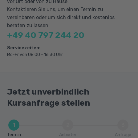
vor Ort oder von zu Hause.
Erstellen von 3D-Objekten via Cineware
Kontaktieren Sie uns, um einen Termin zu
innerhalb von After Effects
vereinbaren oder um sich direkt und kostenlos
Erstellen von 3D-Szenen mittels Cineware
beraten zu lassen:
und kunstvolle Weiterbearbeitung in After
+49 40 797 244 20
Effects
Servicezeiten:
Präsentation der Projektaufgabe
Mo-Fr von 08:00 - 16:30 Uhr
Jetzt unverbindlich
Kursanfrage stellen
1
2
3
Termin
Anbieter
Anfrage