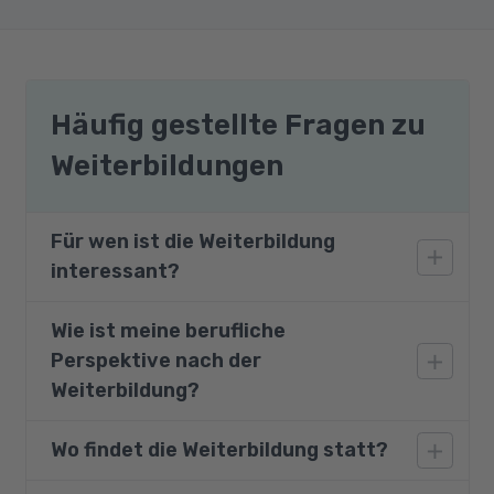
Häufig gestellte Fragen zu
Weiterbildungen
Für wen ist die Weiterbildung
interessant?
Wie ist meine berufliche
Der Kurs ist geeignet für Marketingfachleute,
Perspektive nach der
Architekten, Grafiker und Designer für Print
und Web, Werbeagenturen, Druckereien,
Weiterbildung?
Redaktionen und Verlage, Profifotografen mit
eigenen Studios, Werbeabteilungen größerer
Wo findet die Weiterbildung statt?
Mit den vermittelten Kenntnissen aus diesem
Firmen, Mode- und Textildesigner,
Kurs steht Ihrer Bewerbung selbst bei