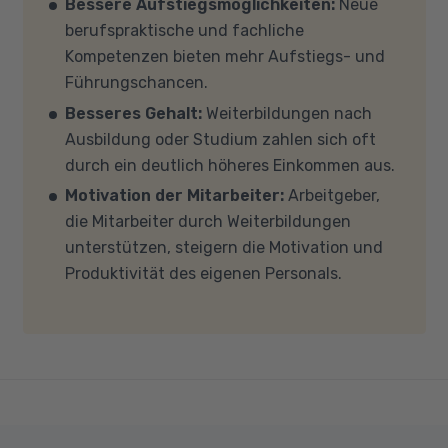
Bessere Aufstiegsmöglichkeiten:
Neue
mit Ihren eigenen Geräten am Unterricht
berufspraktische und fachliche
teilnehmen, empfehlen wir PCs oder Laptops
Kompetenzen bieten mehr Aufstiegs- und
mit Windows 10 oder Windows 11, mindestens 8
Führungschancen.
GB Arbeitsspeicher (RAM) und einem aktuellen
Besseres Gehalt:
Weiterbildungen nach
Mehrkern-Prozessor (CPU). Der Unterricht
Ausbildung oder Studium zahlen sich oft
findet in Microsoft Teams statt. Bitte achten
durch ein deutlich höheres Einkommen aus.
Sie darauf, dass Ihre Sicherheitsprogramme
Motivation der Mitarbeiter:
Arbeitgeber,
und -einstellungen (Anti-Viren-Programme,
die Mitarbeiter durch Weiterbildungen
Firewalls etc.) die Verbindung mit MS Teams
unterstützen, steigern die Motivation und
nicht blockieren. Bitte beachten Sie außerdem,
Produktivität des eigenen Personals.
dass für eine reibungslose Übertragung eine
gute Internetverbindung mit einer Download-
Geschwindigkeit von mindestens 6 MBit/s und
einer Upload-Geschwindigkeit von mindestens
1 MBit/s benötigt wird. Bei technischen Fragen
sprechen Sie uns gerne an.