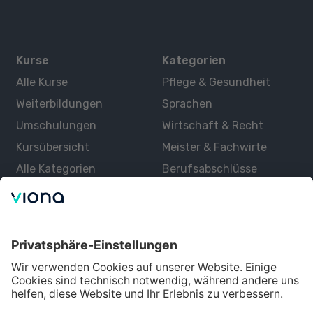
Kurse
Kategorien
Alle Kurse
Pflege & Gesundheit
Weiterbildungen
Sprachen
Umschulungen
Wirtschaft & Recht
Kursübersicht
Meister & Fachwirte
Alle Kategorien
Berufsabschlüsse
Über uns
Über Viona
Lernen mit Viona
Alle Partner
Partner werden