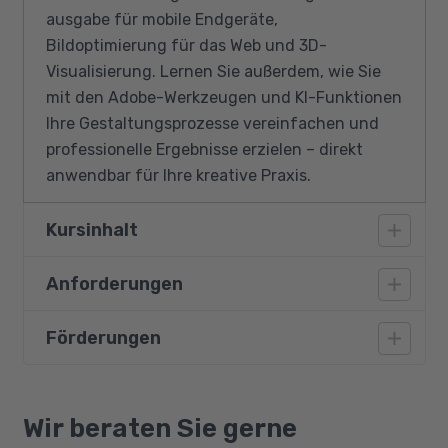
ausgabe für mobile Endgeräte,
Bildoptimierung für das Web und 3D-
Visualisierung. Lernen Sie außerdem, wie Sie
mit den Adobe-Werkzeugen und KI-Funktionen
Ihre Gestaltungsprozesse vereinfachen und
professionelle Ergebnisse erzielen – direkt
anwendbar für Ihre kreative Praxis.
Kursinhalt
Anforderungen
Photoshop® im Überblick
Allgemeine Bedienkonzepte
Förderungen
Ein sicherer Umgang mit dem PC, räumliches
Bildverwaltung mit der Adobe®-Bridge
Denken, Kreativität und die Beherrschung der
Ebenen
deutschen Sprache (B2) sind
Bildungsgutschein
Auswählen und Freistellen
Grundvoraussetzungen für diesen Kurs.
Qualifizierungschancengesetz
Wir beraten Sie gerne
Masken und Stile
Berufliche Rehabilitation