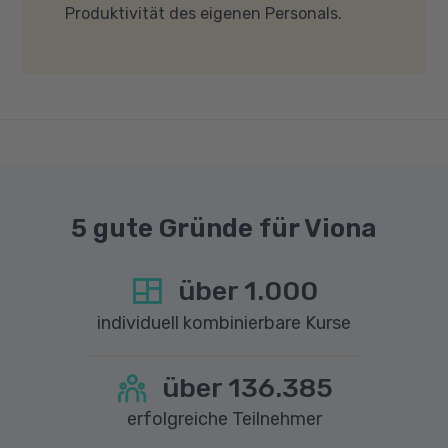
Produktivität des eigenen Personals.
dass für eine reibungslose Übertragung eine
gute Internetverbindung mit einer Download-
Geschwindigkeit von mindestens 6 MBit/s und
einer Upload-Geschwindigkeit von mindestens
1 MBit/s benötigt wird. Bei technischen Fragen
sprechen Sie uns gerne an.
5 gute Gründe für Viona
über
1.000
individuell kombinierbare Kurse
über
136.385
erfolgreiche Teilnehmer