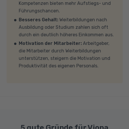
Kompetenzen bieten mehr Aufstiegs- und
mit Windows 10 oder Windows 11, mindestens 8
Führungschancen.
GB Arbeitsspeicher (RAM) und einem aktuellen
Besseres Gehalt:
Weiterbildungen nach
Mehrkern-Prozessor (CPU). Der Unterricht
Ausbildung oder Studium zahlen sich oft
findet in Microsoft Teams statt. Bitte achten
durch ein deutlich höheres Einkommen aus.
Sie darauf, dass Ihre Sicherheitsprogramme
Motivation der Mitarbeiter:
Arbeitgeber,
und -einstellungen (Anti-Viren-Programme,
die Mitarbeiter durch Weiterbildungen
Firewalls etc.) die Verbindung mit MS Teams
unterstützen, steigern die Motivation und
nicht blockieren. Bitte beachten Sie außerdem,
Produktivität des eigenen Personals.
dass für eine reibungslose Übertragung eine
gute Internetverbindung mit einer Download-
Geschwindigkeit von mindestens 6 MBit/s und
einer Upload-Geschwindigkeit von mindestens
1 MBit/s benötigt wird. Bei technischen Fragen
sprechen Sie uns gerne an.
5 gute Gründe für Viona