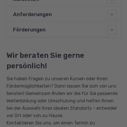
Anforderungen
Merkmale der neuen digitalen Arbeitswelt
und ihre Anforderungen an die Softskills
Förderungen
Vorausgesetzt werden PC-Kenntnisse und
der Arbeitnehmer
Online-Grundlagen sowie Deutschkenntnisse
Selbstführung, Selbstmotivation und -
auf dem Niveau B1.
Bildungsgutschein
organisation als zentrale Softskills der
Qualifizierungschancengesetz
Wir beraten Sie gerne
digitalen Arbeitswelt
Berufliche Rehabilitation
Kommunikation – eine Kernkompetenz in der
persönlich!
digitalen Zukunft
Sie haben Fragen zu unseren Kursen oder Ihren
Digitale Kollaboration – erfolgsentscheidend
Fördermöglichkeiten? Dann lassen Sie sich von uns
für Arbeitnehmer in der Arbeitswelt der
beraten! Gemeinsam finden wir die für Sie passende
Zukunft
Weiterbildung oder Umschulung und helfen Ihnen
Neugierde, Lernbereitschaft und
bei der Auswahl Ihres idealen Standorts – entweder
Innovationsfreude als Treiber der digitalen
vor Ort oder von zu Hause.
Weiterentwicklung
Kontaktieren Sie uns, um einen Termin zu