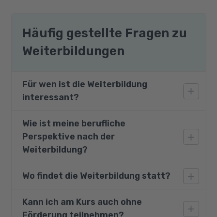
Häufig gestellte Fragen zu
Weiterbildungen
Für wen ist die Weiterbildung
interessant?
Wie ist meine berufliche
Die Qualifizierung richtet sich
Perspektive nach der
branchenunabhängig an Mitarbeiter und
Führungskräfte, die in der modernen
Weiterbildung?
Arbeitswelt erfolgreich sein möchten.
Wo findet die Weiterbildung statt?
Die hier erworbenen Kenntnisse und
Fähigkeiten helfen sowohl Mitarbeitern als
auch Führungskräften, in der modernen
Kann ich am Kurs auch ohne
Die Teilnahme ist an einem unserer
Arbeitswelt erfolgreich zu sein. Dabei ist es
Förderung teilnehmen?
Partnerstandorte oder - bei Zustimmung des