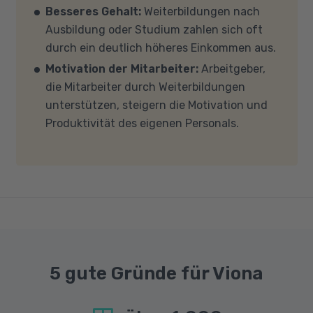
Besseres Gehalt:
Weiterbildungen nach
Mehrkern-Prozessor (CPU). Der Unterricht
Ausbildung oder Studium zahlen sich oft
findet in Microsoft Teams statt. Bitte achten
durch ein deutlich höheres Einkommen aus.
Sie darauf, dass Ihre Sicherheitsprogramme
Motivation der Mitarbeiter:
Arbeitgeber,
und -einstellungen (Anti-Viren-Programme,
die Mitarbeiter durch Weiterbildungen
Firewalls etc.) die Verbindung mit MS Teams
unterstützen, steigern die Motivation und
nicht blockieren. Bitte beachten Sie außerdem,
Produktivität des eigenen Personals.
dass für eine reibungslose Übertragung eine
gute Internetverbindung mit einer Download-
Geschwindigkeit von mindestens 6 MBit/s und
einer Upload-Geschwindigkeit von mindestens
1 MBit/s benötigt wird. Bei technischen Fragen
sprechen Sie uns gerne an.
5 gute Gründe für Viona