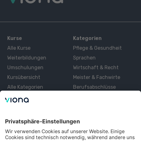
Kurse
Kategorien
Alle Kurse
Pflege & Gesundheit
Weiterbildungen
Sprachen
Umschulungen
Wirtschaft & Recht
Kursübersicht
Meister & Fachwirte
Alle Kategorien
Berufsabschlüsse
Über uns
Über Viona
Lernen mit Viona
Alle Partner