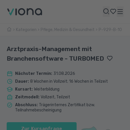
Kategorien
Pflege, Medizin & Gesundheit
P-929-B-10
Arztpraxis-Management mit
Branchensoftware - TURBOMED
Nächster Termin
:
31.08.2026
Dauer
:
8 Wochen in Vollzeit; 16 Wochen in Teilzeit
Kursart
:
Weiterbildung
Zeitmodell
:
Vollzeit, Teilzeit
Abschluss
:
Trägerinternes Zertifikat bzw.
Teilnahmebescheinigung
Zur Kursanfrage