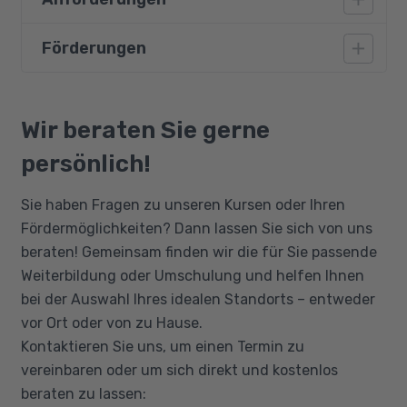
Umgang mit der Arztpraxissoftware
TURBOMED
Förderungen
Gute Grundkenntnisse im Umgang mit dem PC
TURBOMED: Praxisverwaltung und
sowie im medizinischen Bereich sollten
Abrechnung
vorhanden sein
Bildungsgutschein
Abrechnungsregeln in EBM, GOÄ, BG und
Qualifizierungschancengesetz
Wir beraten Sie gerne
IGeL
Berufliche Rehabilitation
Medizinische Fachbegriffe und -sprache
persönlich!
Arzneimittellehre
Sie haben Fragen zu unseren Kursen oder Ihren
Notfallmanagement
Fördermöglichkeiten? Dann lassen Sie sich von uns
Einblicke in das Qualitätsmanagement in der
beraten! Gemeinsam finden wir die für Sie passende
Arztpraxis
Weiterbildung oder Umschulung und helfen Ihnen
Kommunikation
bei der Auswahl Ihres idealen Standorts – entweder
vor Ort oder von zu Hause.
Kontaktieren Sie uns, um einen Termin zu
vereinbaren oder um sich direkt und kostenlos
beraten zu lassen: