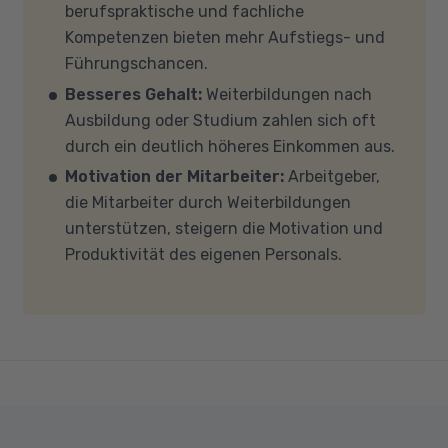
berufspraktische und fachliche
Kenntnisse noch nicht vorhanden sind.
teilnehmen, empfehlen wir PCs oder Laptops
Kompetenzen bieten mehr Aufstiegs- und
mit Windows 10 oder Windows 11, mindestens 8
Führungschancen.
GB Arbeitsspeicher (RAM) und einem aktuellen
Besseres Gehalt:
Weiterbildungen nach
Mehrkern-Prozessor (CPU). Der Unterricht
Ausbildung oder Studium zahlen sich oft
findet in Microsoft Teams statt. Bitte achten
durch ein deutlich höheres Einkommen aus.
Sie darauf, dass Ihre Sicherheitsprogramme
Motivation der Mitarbeiter:
Arbeitgeber,
und -einstellungen (Anti-Viren-Programme,
die Mitarbeiter durch Weiterbildungen
Firewalls etc.) die Verbindung mit MS Teams
unterstützen, steigern die Motivation und
nicht blockieren. Bitte beachten Sie außerdem,
Produktivität des eigenen Personals.
dass für eine reibungslose Übertragung eine
gute Internetverbindung mit einer Download-
Geschwindigkeit von mindestens 6 MBit/s und
einer Upload-Geschwindigkeit von mindestens
1 MBit/s benötigt wird. Bei technischen Fragen
sprechen Sie uns gerne an.