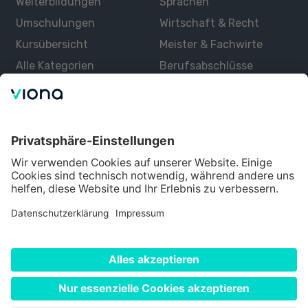
Weiterbildungen
Sprachen
Umschulungen
Wirtschaft & Recht
Kursübersicht
Meister & Fachwirte
Alle Kategorien
Berufsabschlüsse
Über uns
Über Viona
Lernen mit Viona
Alle Partner
Partner werden
Datenschutz
Impressum
Nutzungsbedingungen
Cookie Einstellungen