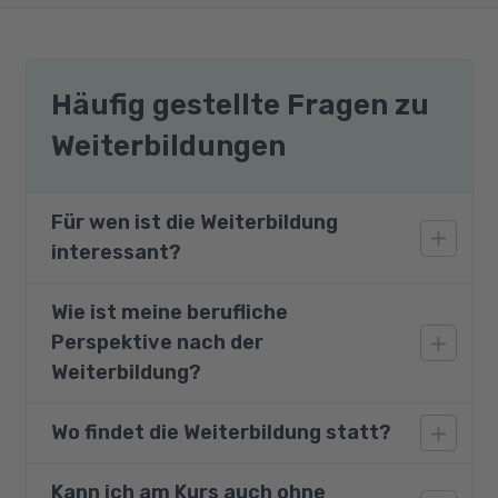
Häufig gestellte Fragen zu
Weiterbildungen
Für wen ist die Weiterbildung
interessant?
Wie ist meine berufliche
Das Bildungsangebot richtet sich an Fach-
Perspektive nach der
und Führungskräfte mit Interesse am
Betrieblichen Gesundheitsmanagement.
Weiterbildung?
Ebenso angesprochen sind
Personalverantwortliche, verantwortliche
Wo findet die Weiterbildung statt?
Nach dieser Qualifizierung können Sie in
Mitarbeiter für das Gesundheitsmanagement,
Organisationen
Qualitätsbeauftragte, Betriebsratsmitglieder
Gesundheitsmanagementsysteme planen,
Kann ich am Kurs auch ohne
Die Teilnahme ist an einem unserer