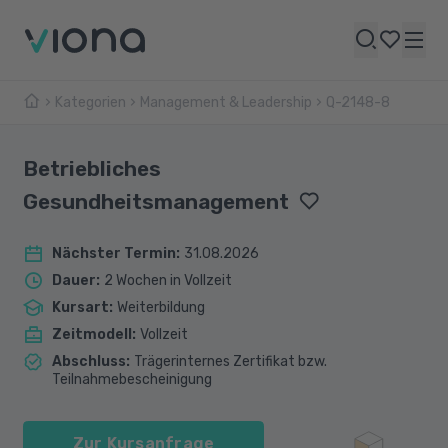
Kategorien
Management & Leadership
Q-2148-8
Betriebliches
Gesundheitsmanagement
Nächster Termin
:
31.08.2026
Dauer
:
2 Wochen in Vollzeit
Kursart
:
Weiterbildung
Zeitmodell
:
Vollzeit
Abschluss
:
Trägerinternes Zertifikat bzw.
Teilnahmebescheinigung
Zur Kursanfrage