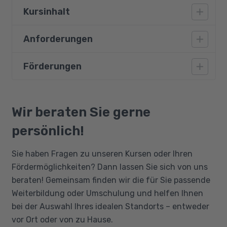
Kursinhalt
Anforderungen
Demografische Herausforderungen
Ziele und Nutzen des BGM
Förderungen
Eine abgeschlossene Berufsausbildung ist
Analyse und Planung, Risiken
wünschenswert, deren fachliche Ausrichtung
Werkzeuge und Maßnahmen
ist jedoch beliebig. Es sind keine medizinischen
Bildungsgutschein
Evaluation und BEM
Kenntnisse nötig.
Qualifizierungschancengesetz
Wir beraten Sie gerne
Motivation und Kommunikation
Berufliche Rehabilitation
persönlich!
DIN 45001 und ihre Inhalte
Projektarbeit
Sie haben Fragen zu unseren Kursen oder Ihren
Fördermöglichkeiten? Dann lassen Sie sich von uns
beraten! Gemeinsam finden wir die für Sie passende
Weiterbildung oder Umschulung und helfen Ihnen
bei der Auswahl Ihres idealen Standorts – entweder
vor Ort oder von zu Hause.