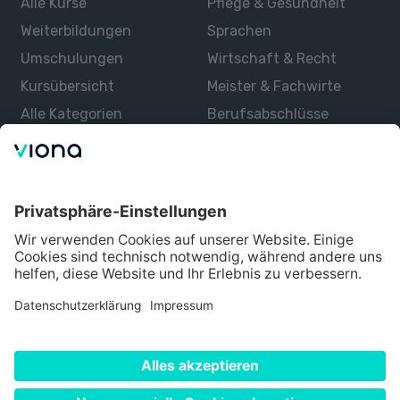
Alle Kurse
Pflege & Gesundheit
Weiterbildungen
Sprachen
Umschulungen
Wirtschaft & Recht
Kursübersicht
Meister & Fachwirte
Alle Kategorien
Berufsabschlüsse
Über uns
Über Viona
Lernen mit Viona
Alle Partner
Partner werden
Datenschutz
Impressum
Nutzungsbedingungen
Cookie Einstellungen