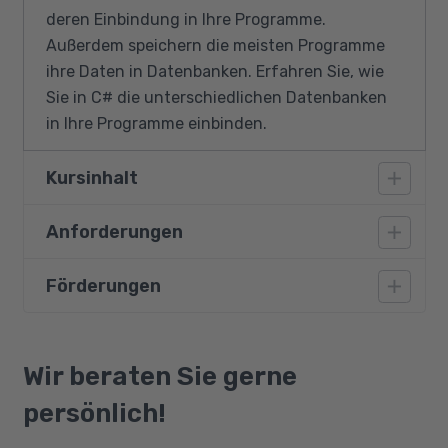
deren Einbindung in Ihre Programme.
Außerdem speichern die meisten Programme
ihre Daten in Datenbanken. Erfahren Sie, wie
Sie in C# die unterschiedlichen Datenbanken
in Ihre Programme einbinden.
Kursinhalt
Anforderungen
Merkmale einer WPF-Anwendung
XAML (Extended Application Markup
Förderungen
Erweiterte Kenntnisse in der objektorientierten
Language)
Programmierung mit C# werden
WPF-Layoutcontainer
vorausgesetzt.
Bildungsgutschein
Fenster in WPF
Qualifizierungschancengesetz
Wir beraten Sie gerne
WPF-Steuerelemente
Berufliche Rehabilitation
persönlich!
Benutzerdefinierte Controls
2D-Grafik