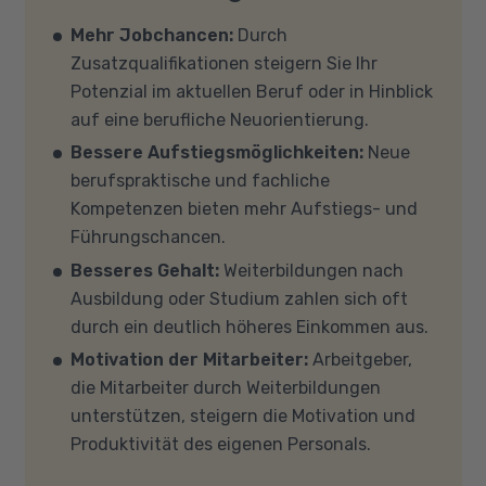
Voraussetzungen für eine Förderung erfüllen?
Verfügung. Falls Sie von zu Hause aus
Auf unserer Info-Seite
Welche Förderung ist
Mehr Jobchancen:
Durch
teilnehmen (mit Zustimmung Ihres
für mich die richtige
? stellen wir Ihnen
Zusatzqualifikationen steigern Sie Ihr
Kostenträgers), sprechen Sie uns an, in den
verschiedene Fördermöglichkeiten vor. Sehr
Potenzial im aktuellen Beruf oder in Hinblick
meisten Fällen können wir Ihnen Leih-
gerne beraten wir Sie auch in einem
auf eine berufliche Neuorientierung.
Equipment zur Verfügung stellen. Sollten Sie
persönlichen Gespräch zu diesem Thema.
Bessere Aufstiegsmöglichkeiten:
Neue
mit Ihren eigenen Geräten am Unterricht
berufspraktische und fachliche
teilnehmen, empfehlen wir PCs oder Laptops
Kompetenzen bieten mehr Aufstiegs- und
mit Windows 10 oder Windows 11, mindestens 8
Führungschancen.
GB Arbeitsspeicher (RAM) und einem aktuellen
Besseres Gehalt:
Weiterbildungen nach
Mehrkern-Prozessor (CPU). Der Unterricht
Ausbildung oder Studium zahlen sich oft
findet in Microsoft Teams statt. Bitte achten
durch ein deutlich höheres Einkommen aus.
Sie darauf, dass Ihre Sicherheitsprogramme
Motivation der Mitarbeiter:
Arbeitgeber,
und -einstellungen (Anti-Viren-Programme,
die Mitarbeiter durch Weiterbildungen
Firewalls etc.) die Verbindung mit MS Teams
unterstützen, steigern die Motivation und
nicht blockieren. Bitte beachten Sie außerdem,
Produktivität des eigenen Personals.
dass für eine reibungslose Übertragung eine
gute Internetverbindung mit einer Download-