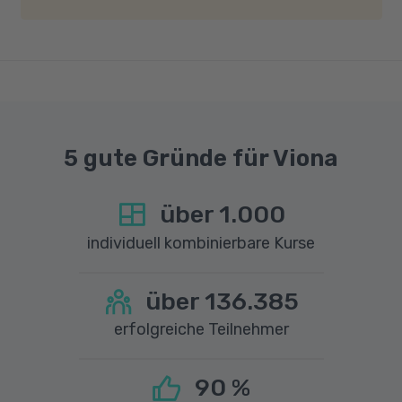
Geschwindigkeit von mindestens 6 MBit/s und
einer Upload-Geschwindigkeit von mindestens
1 MBit/s benötigt wird. Bei technischen Fragen
sprechen Sie uns gerne an.
5 gute Gründe für Viona
über
1.000
individuell kombinierbare Kurse
über
136.385
erfolgreiche Teilnehmer
90
%