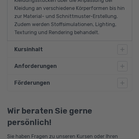
Kleidungsstücken über die Anpassung der
Kleidung an verschiedene Körperformen bis hin
zur Material- und Schnittmuster-Erstellung.
Zudem werden Stoffsimulationen, Lighting,
Texturing und Rendering behandelt.
Kursinhalt
Anforderungen
Grundlegende Inhalte der Fashion Design
Software CLO
Förderungen
Teilnehmende müssen über gute
Fachliche Zusammenhänge
Deutschkenntnisse (Sprachniveau B2) und
Fachwissen
grundlegende Englischkenntnisse verfügen.
Bildungsgutschein
Erfahrungen im Umgang mit Computern
Qualifizierungschancengesetz
Wir beraten Sie gerne
werden vorausgesetzt. Eine Affinität zu einem
Berufliche Rehabilitation
persönlich!
Kreativberuf oder Ausbildung darin sollte
vorhanden sein.
Sie haben Fragen zu unseren Kursen oder Ihren