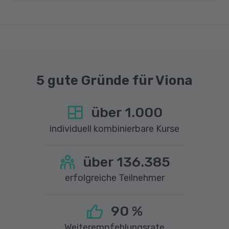
einer Upload-Geschwindigkeit von mindestens
1 MBit/s benötigt wird. Bei technischen Fragen
sprechen Sie uns gerne an.
5 gute Gründe für Viona
über
1.000
individuell kombinierbare Kurse
über
136.385
erfolgreiche Teilnehmer
90
%
Weiterempfehlungsrate