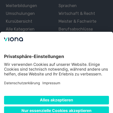
Weiterbildungen
Sprachen
Umschulungen
Wirtschaft & Recht
Kursübersicht
Meister & Fachwirte
Alle Kategorien
Berufsabschlüsse
Über uns
Über Viona
Lernen mit Viona
Alle Partner
Partner werden
Datenschutz
Impressum
Nutzungsbedingungen
Cookie Einstellungen