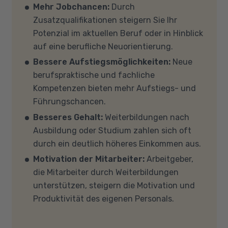
Verfügung. Falls Sie von zu Hause aus
Auf unserer Info-Seite
Welche Förderung ist
Mehr Jobchancen:
Durch
teilnehmen (mit Zustimmung Ihres
für mich die richtige
? stellen wir Ihnen
Zusatzqualifikationen steigern Sie Ihr
Kostenträgers), sprechen Sie uns an, in den
verschiedene Fördermöglichkeiten vor. Sehr
Potenzial im aktuellen Beruf oder in Hinblick
meisten Fällen können wir Ihnen Leih-
gerne beraten wir Sie auch in einem
auf eine berufliche Neuorientierung.
Equipment zur Verfügung stellen. Sollten Sie
persönlichen Gespräch zu diesem Thema.
Bessere Aufstiegsmöglichkeiten:
Neue
mit Ihren eigenen Geräten am Unterricht
berufspraktische und fachliche
teilnehmen, empfehlen wir PCs oder Laptops
Kompetenzen bieten mehr Aufstiegs- und
mit Windows 10 oder Windows 11, mindestens 8
Führungschancen.
GB Arbeitsspeicher (RAM) und einem aktuellen
Besseres Gehalt:
Weiterbildungen nach
Mehrkern-Prozessor (CPU). Der Unterricht
Ausbildung oder Studium zahlen sich oft
findet in Microsoft Teams statt. Bitte achten
durch ein deutlich höheres Einkommen aus.
Sie darauf, dass Ihre Sicherheitsprogramme
Motivation der Mitarbeiter:
Arbeitgeber,
und -einstellungen (Anti-Viren-Programme,
die Mitarbeiter durch Weiterbildungen
Firewalls etc.) die Verbindung mit MS Teams
unterstützen, steigern die Motivation und
nicht blockieren. Bitte beachten Sie außerdem,
Produktivität des eigenen Personals.
dass für eine reibungslose Übertragung eine
gute Internetverbindung mit einer Download-
Geschwindigkeit von mindestens 6 MBit/s und