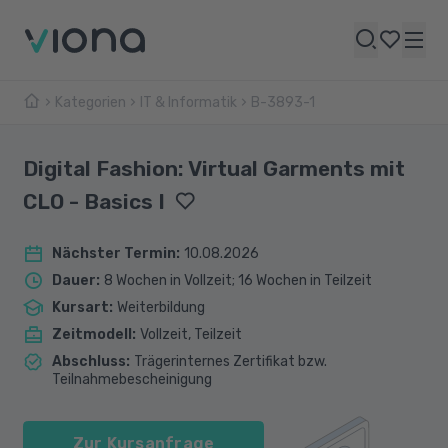
Kategorien
IT & Informatik
B-3893-1
Digital Fashion: Virtual Garments mit
CLO - Basics I
Nächster Termin
:
10.08.2026
Dauer
:
8 Wochen in Vollzeit; 16 Wochen in Teilzeit
Kursart
:
Weiterbildung
Zeitmodell
:
Vollzeit, Teilzeit
Abschluss
:
Trägerinternes Zertifikat bzw.
Teilnahmebescheinigung
Zur Kursanfrage