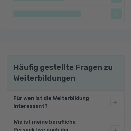
Häufig gestellte Fragen zu
Weiterbildungen
Für wen ist die Weiterbildung
interessant?
Wie ist meine berufliche
Diese Weiterbildung ist geeignet für Personen,
Perspektive nach der
die Kleidungsstücke, Accessoires und Outfits