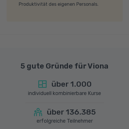
Produktivität des eigenen Personals.
dass für eine reibungslose Übertragung eine
gute Internetverbindung mit einer Download-
Geschwindigkeit von mindestens 6 MBit/s und
einer Upload-Geschwindigkeit von mindestens
1 MBit/s benötigt wird. Bei technischen Fragen
sprechen Sie uns gerne an.
5 gute Gründe für Viona
über
1.000
individuell kombinierbare Kurse
über
136.385
erfolgreiche Teilnehmer