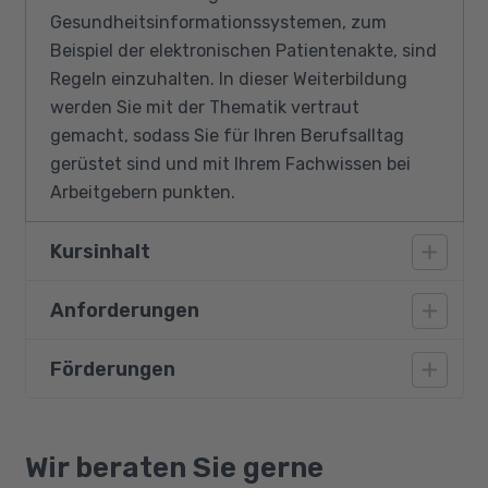
Gesundheitsinformationssystemen, zum
Beispiel der elektronischen Patientenakte, sind
Regeln einzuhalten. In dieser Weiterbildung
werden Sie mit der Thematik vertraut
gemacht, sodass Sie für Ihren Berufsalltag
gerüstet sind und mit Ihrem Fachwissen bei
Arbeitgebern punkten.
Kursinhalt
Anforderungen
Patientendaten und Schweigepflicht
Technischer und organisatorischer
Förderungen
Teilnehmer des Kurses müssen grundlegende
Datenschutz
PC-Kenntnisse mit Windows und Microsoft
Datenschutz in medizinischen und sozialen
Office mitbringen. Deutschkenntnisse (B2)
Bildungsgutschein
Einrichtungen
sind außerdem erforderlich.
Qualifizierungschancengesetz
Wir beraten Sie gerne
Datenweitergabe, Diskretion,
Berufliche Rehabilitation