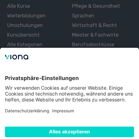
Alle Kurse
Pflege & Gesundheit
Weiterbildungen
Sprachen
Umschulungen
Wirtschaft & Recht
Kursübersicht
Meister & Fachwirte
Alle Kategorien
Berufsabschlüsse
Über uns
Über Viona
Lernen mit Viona
Alle Partner
Partner werden
Datenschutz
Impressum