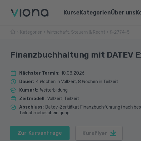
Kurse
Kategorien
Über uns
K
Kategorien
Wirtschaft, Steuern & Recht
Umschulungen
K-2774-5
Über Vi
Pflege & Medizin
Weiterbildungen
Unsere 
IT & Informatik
Finanzbuchhaltung mit DATEV E
Alle Kurse
Lernen 
Marketing & Vertrieb
Nächster Termin
:
10.08.2026
Webina
Technik & Industrie
Dauer
:
4 Wochen in Vollzeit; 8 Wochen in Teilzeit
Kursart
:
Weiterbildung
Sprachen
Zeitmodell
:
Vollzeit, Teilzeit
Abschluss
:
Datev-Zertifikat Finanzbuchführung (nach best
Teilnahmebescheinigung
Zur Kursanfrage
Kursflyer