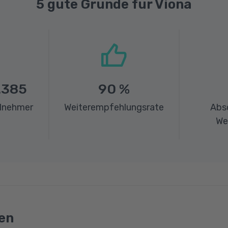
5 gute Gründe für Viona
.385
90
%
ilnehmer
Weiterempfehlungsrate
Abs
We
en