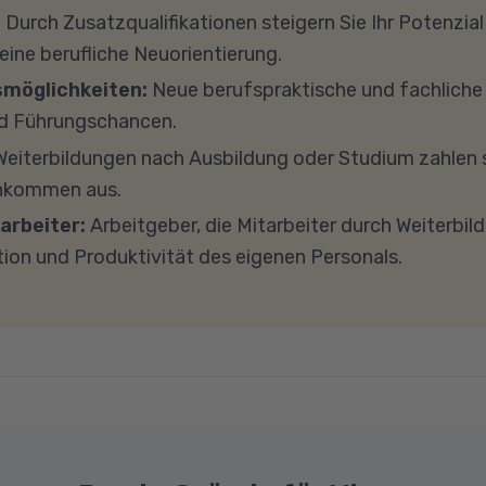
 Fördermöglichkeiten vor. Sehr gerne beraten wir Sie a
terricht teilnehmen, empfehlen wir PCs oder Laptops
:
Durch Zusatzqualifikationen steigern Sie Ihr Potenzial
h zu diesem Thema.
s 8 GB Arbeitsspeicher (RAM) und einem aktuellen Me
 eine berufliche Neuorientierung.
findet in Microsoft Teams statt. Bitte achten Sie darauf
smöglichkeiten:
Neue berufspraktische und fachlich
und -einstellungen (Anti-Viren-Programme, Firewalls 
d Führungschancen.
ockieren. Bitte beachten Sie außerdem, dass für eine 
eiterbildungen nach Ausbildung oder Studium zahlen s
e Internetverbindung mit einer Download-Geschwindig
inkommen aus.
ad-Geschwindigkeit von mindestens 1 MBit/s benötigt 
arbeiter:
Arbeitgeber, die Mitarbeiter durch Weiterbil
ns gerne an.
tion und Produktivität des eigenen Personals.