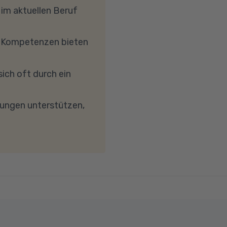
uch in einem
 mit Windows 10 oder
 im aktuellen Beruf
hrkern-Prozessor
, dass Ihre
e Kompetenzen bieten
etc.) die Verbindung
reibungslose
ich oft durch ein
keit von mindestens 6
wird. Bei technischen
dungen unterstützen,