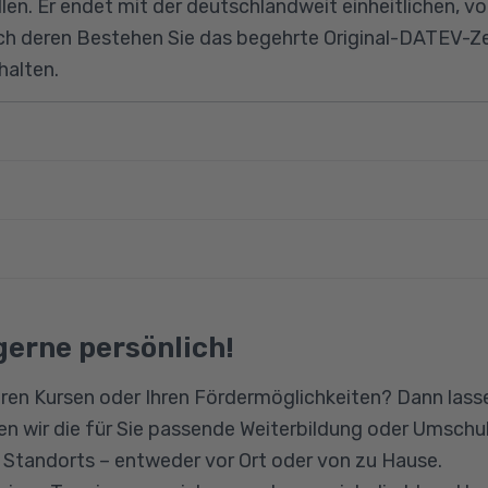
llen. Er endet mit der deutschlandweit einheitlichen, 
h deren Bestehen Sie das begehrte Original-DATEV-Zer
halten.
 -einlage
 erweiterte kaufmännisches Grundlagen bzw. Fachkenn
e sie einer gängigen aktuellen kaufmännischen Ausbil
wendung des Programms DATEV Kanzlei pro und die U
engesetz
gerne persönlich!
eiten
nntnisse beherrscht werden.
ion
ren Kursen oder Ihren Fördermöglichkeiten? Dann lasse
 / Nettolohnoptimierung
n wir die für Sie passende Weiterbildung oder Umschul
n Standorts – entweder vor Ort oder von zu Hause.