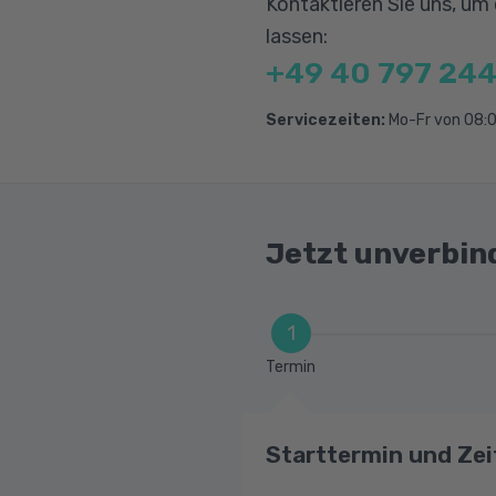
Drittland-Buchunge
Kontaktieren Sie uns, um
lassen:
Gutschriften
+49 40 797 244
Anlagenbuchhaltun
Aufteilungsbuchun
Servicezeiten:
Mo-Fr von 08:0
Bewirtungskosten
Wertberichtigungen
Diverse Auswertun
Jetzt unverbin
Vorbereitung auf d
1
Termin
Starttermin und Zei