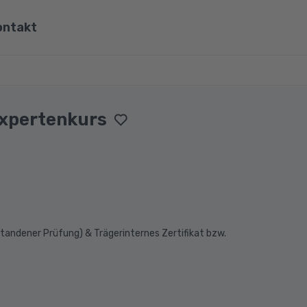
ontakt
ona
Wirtschaft, Steuern & Recht
Partner
Umwelt & Energie
xpertenkurs
mit Viona
Pädagogik & Didaktik
re
Meister & Fachwirte
Alle Kategorien
andener Prüfung) & Trägerinternes Zertifikat bzw.