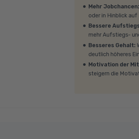
wir Ihnen verschiedene
eigenen Geräten am Un
Mehr Jobchancen
persönlichen Gespräc
Windows 11, mindesten
oder in Hinblick auf
(CPU). Der Unterricht 
Bessere Aufstieg
Sicherheitsprogramme 
mehr Aufstiegs- un
mit MS Teams nicht bl
Besseres Gehalt:
W
Übertragung eine gut
deutlich höheres E
MBit/s und einer Uplo
Motivation der Mit
Fragen sprechen Sie u
steigern die Motiva