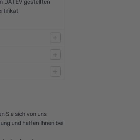
von DATEV gestellten
tifikat
tnisse im Bereich
dung entsprechen.
msetzung der
n Sie sich von uns
ung und helfen Ihnen bei