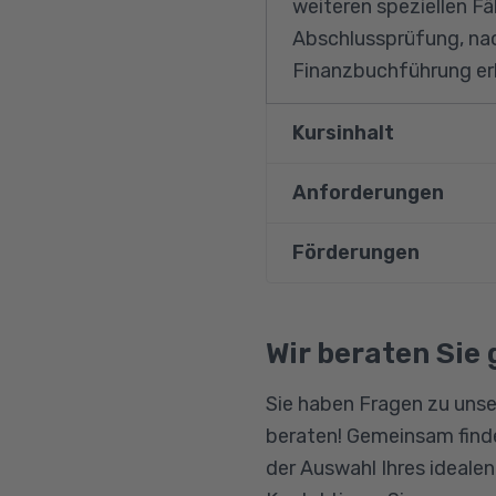
weiteren speziellen Fä
Abschlussprüfung, nac
Finanzbuchführung er
Kursinhalt
Anforderungen
Privatentnahme und
Anzahlung
Förderungen
Vorausgesetzt werden
Digitalisierung
Finanzbuchhaltung, wi
Kassenführung
Bildungsgutschein
Ferner müssen die An
Qualifizierungschanc
Wir beraten Sie 
Jahresabschlussarb
Finanzbuchhaltungske
Berufliche Rehabilitat
Leasing
Sie haben Fragen zu unse
Entlohnungsformen
beraten! Gemeinsam finde
Sachbezüge
der Auswahl Ihres ideale