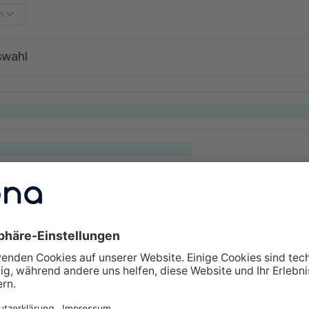
m
swahl