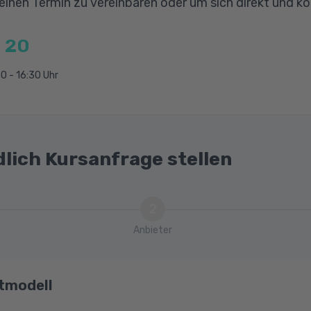
n / innergemeinschaftliche Lieferung
 einen Termin zu vereinbaren oder um sich direkt und k
 20
g
gen
0 - 16:30 Uhr
 auf Forderungen
gen
dlich Kursanfrage stellen
ie externe Prüfung
2
Anbieter
tmodell