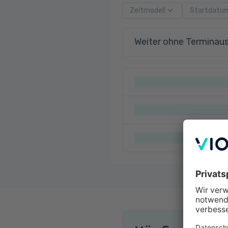
Zeitmodell
Startdatu
Weiter ohne Terminau