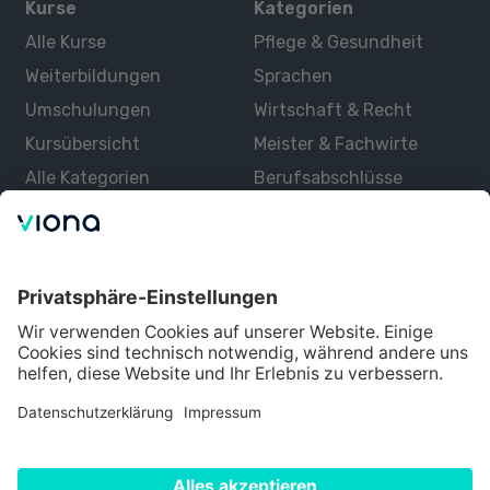
Kurse
Kategorien
Alle Kurse
Pflege & Gesundheit
Weiterbildungen
Sprachen
Umschulungen
Wirtschaft & Recht
Kursübersicht
Meister & Fachwirte
Alle Kategorien
Berufsabschlüsse
Über uns
Über Viona
Lernen mit Viona
Alle Partner
Partner werden