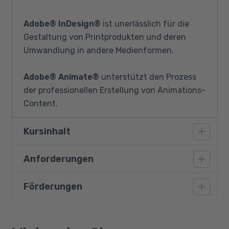
Adobe® InDesign®
ist unerlässlich für die
Gestaltung von Printprodukten und deren
Umwandlung in andere Medienformen.
Adobe® Animate®
unterstützt den Prozess
der professionellen Erstellung von Animations-
Content.
Kursinhalt
Anforderungen
Einführung in KI und ChatGPT
Potenzial von KI und ethische Überlegungen
Förderungen
Vorausgesetzt werden ein sicherer Umgang
Neue KI-Funktionen in Photoshop
mit dem PC, räumliches Denken, Kreativität
Storytelling und Interaktionsdesign
und die Beherrschung der deutschen Sprache
Bildungsgutschein
Midjourney für digitales Storytelling
auf dem Niveau B2. Solide Grundkenntnisse in
Qualifizierungschancengesetz