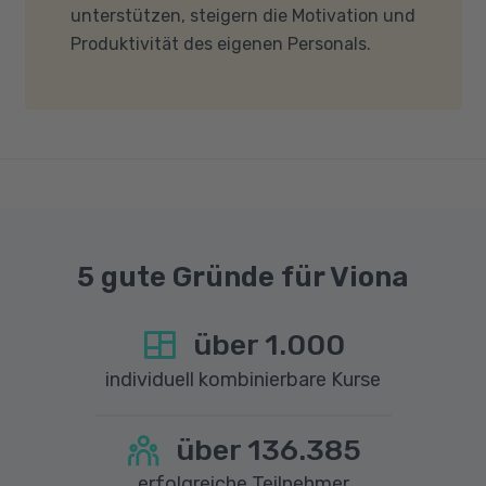
unterstützen, steigern die Motivation und
nicht blockieren. Bitte beachten Sie außerdem,
Produktivität des eigenen Personals.
dass für eine reibungslose Übertragung eine
gute Internetverbindung mit einer Download-
Geschwindigkeit von mindestens 6 MBit/s und
einer Upload-Geschwindigkeit von mindestens
1 MBit/s benötigt wird. Bei technischen Fragen
sprechen Sie uns gerne an.
5 gute Gründe für Viona
über
1.000
individuell kombinierbare Kurse
über
136.385
erfolgreiche Teilnehmer