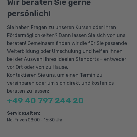
Wir beraten Sie gerne
Grundlagen des Grafikdesigns
Adobe Photoshop und Adobe InDesign sind
Berufliche Rehabilitation
persönlich!
ebenfalls erforderlich.
Social-Media-Post mit Canva
Bildbearbeitung mit Adobe Express
Sie haben Fragen zu unseren Kursen oder Ihren
Überblick über Adobe Firefly
Fördermöglichkeiten? Dann lassen Sie sich von uns
beraten! Gemeinsam finden wir die für Sie passende
Design Thinking und UX/UI
Weiterbildung oder Umschulung und helfen Ihnen
Fortgeschrittenes Freistellen in Photoshop
bei der Auswahl Ihres idealen Standorts – entweder
Animationserstellung mit Adobe Animate
vor Ort oder von zu Hause.
Logoerstellung; Entwicklung einer
Kontaktieren Sie uns, um einen Termin zu
Projektidee
vereinbaren oder um sich direkt und kostenlos
beraten zu lassen:
+49 40 797 244 20
Servicezeiten:
Mo-Fr von 08:00 - 16:30 Uhr