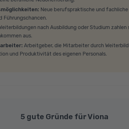
findet in Microsoft Teams statt. Bitte achten Sie darauf
smöglichkeiten:
Neue berufspraktische und fachlich
und -einstellungen (Anti-Viren-Programme, Firewalls 
d Führungschancen.
ockieren. Bitte beachten Sie außerdem, dass für eine 
eiterbildungen nach Ausbildung oder Studium zahlen s
e Internetverbindung mit einer Download-Geschwindig
inkommen aus.
ad-Geschwindigkeit von mindestens 1 MBit/s benötigt 
arbeiter:
Arbeitgeber, die Mitarbeiter durch Weiterbil
ns gerne an.
tion und Produktivität des eigenen Personals.
5 gute Gründe für Viona