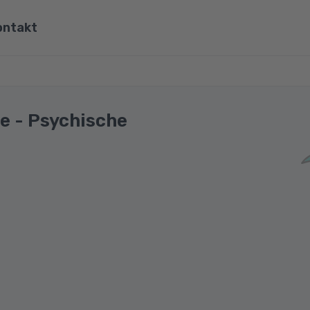
ontakt
ona
Wirtschaft, Steuern & Recht
Partner
Umwelt & Energie
e - Psychische
mit Viona
Pädagogik & Didaktik
re
Meister & Fachwirte
Alle Kategorien