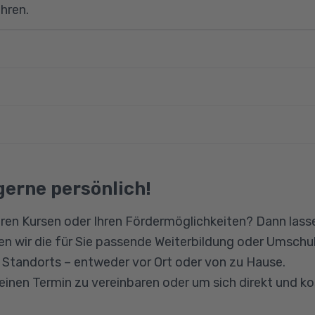
hren.
 zusätzliche Betreuungskraft zurzeit in meinem Job?
Belastungen (körperlich, psychisch) empfinde ich?
ne Weiterbildung als Betreuungskraft nach den Richtlin
 Bestandsaufnahme
 sind Interessierte an den Inhalten des Moduls.
elbstpflegeplanung
engesetz
gerne persönlich!
ion
ren Kursen oder Ihren Fördermöglichkeiten? Dann lasse
n wir die für Sie passende Weiterbildung oder Umschul
n Standorts – entweder vor Ort oder von zu Hause.
 einen Termin zu vereinbaren oder um sich direkt und k