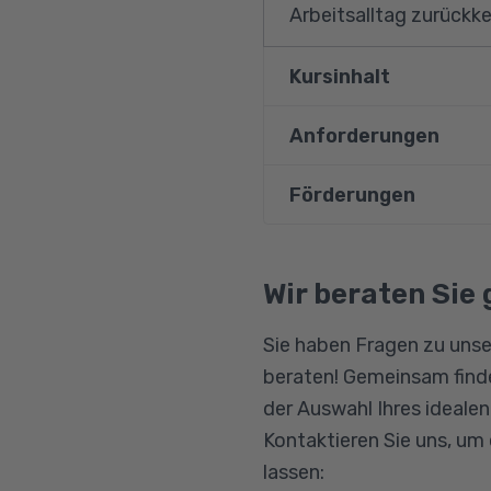
Arbeitsalltag zurückke
Kursinhalt
Anforderungen
Wie geht es mir als
Welche besonderen 
Förderungen
Vorausgesetzt wird ei
Wie geht es mir –
Außerdem angesprochen
Für sich sorgen – S
Bildungsgutschein
Qualifizierungschanc
Wir beraten Sie 
Berufliche Rehabilitat
Sie haben Fragen zu unse
beraten! Gemeinsam finde
der Auswahl Ihres ideale
Kontaktieren Sie uns, um
lassen: