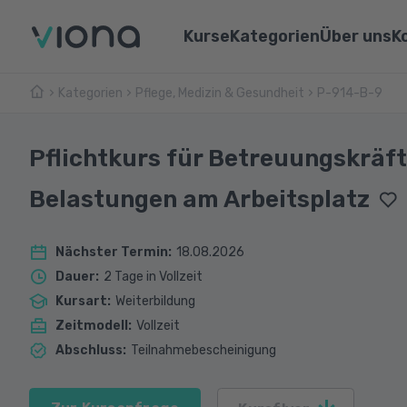
Kurse
Kategorien
Über uns
K
Kategorien
Pflege, Medizin & Gesundheit
Umschulungen
P-914-B-9
Über Vi
Pflege & Medizin
Weiterbildungen
Unsere 
IT & Informatik
Pflichtkurs für Betreuungskräft
Alle Kurse
Lernen 
Marketing & Vertrieb
Belastungen am Arbeitsplatz
Webina
Technik & Industrie
Nächster Termin
:
18.08.2026
Sprachen
Dauer
:
2 Tage in Vollzeit
Kursart
:
Weiterbildung
Zeitmodell
:
Vollzeit
Abschluss
:
Teilnahmebescheinigung