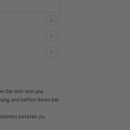
ien §53b SGB XI.
n Sie sich von uns
ung und helfen Ihnen bei
ostenlos beraten zu