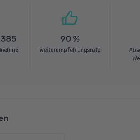
.385
90
%
ilnehmer
Weiterempfehlungsrate
Abs
We
en