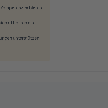
, dass Ihre
e Kompetenzen bieten
etc.) die Verbindung
reibungslose
ich oft durch ein
keit von mindestens 6
wird. Bei technischen
dungen unterstützen,