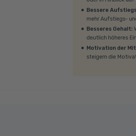
(CPU). Der Unterricht 
Bessere Aufstieg
Sicherheitsprogramme 
mehr Aufstiegs- un
mit MS Teams nicht bl
Besseres Gehalt:
W
Übertragung eine gut
deutlich höheres E
MBit/s und einer Uplo
Motivation der Mit
Fragen sprechen Sie u
steigern die Motiva