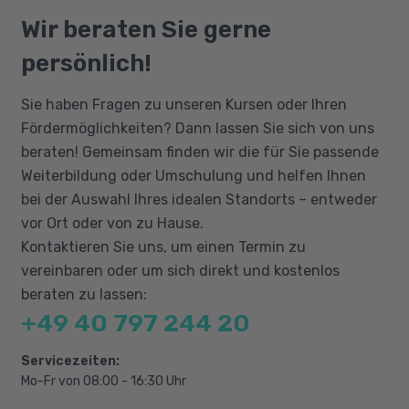
Statische Klassenkomponenten
Ordnerstruktur zurechtfinden und mit Dateien
Qualifizierungschancengesetz
Wir beraten Sie gerne
Vererbung und Polymorpie
arbeiten können. Außerdem sind grundlegende
Berufliche Rehabilitation
persönlich!
Typumwandlung und Typuntersuchung
Kenntnisse der Java-Syntax und erste
Programmiererfahrungen erforderlich.
Interfaces (Schnittstellen)
Sie haben Fragen zu unseren Kursen oder Ihren
Ausnahmebehandlung
Fördermöglichkeiten? Dann lassen Sie sich von uns
beraten! Gemeinsam finden wir die für Sie passende
Weiterbildung oder Umschulung und helfen Ihnen
bei der Auswahl Ihres idealen Standorts – entweder
vor Ort oder von zu Hause.
Kontaktieren Sie uns, um einen Termin zu
vereinbaren oder um sich direkt und kostenlos
beraten zu lassen:
+49 40 797 244 20
Servicezeiten:
Mo-Fr von 08:00 - 16:30 Uhr