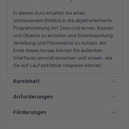
In diesem Kurs erhalten Sie einen
umfassenden Einblick in die objektorientierte
Programmierung mit Java und lernen, Klassen
und Objekte zu erstellen und Datenkapselung,
Vererbung und Polymorphie zu nutzen. Am
Ende dieses Kurses können Sie außerdem
Interfaces sinnvoll einsetzen und wissen, wie
Sie auf Laufzeitfehler reagieren können.
Kursinhalt
Anforderungen
Die Klassendefiniton (Eigenschaften,
Methoden)
Förderungen
Teilnehmer müssen über gute
Konstruktoren
Deutschkenntnisse verfügen und im Umgang
Konstanten einer Klasse
mit Windows geübt sein, also sich in der
Bildungsgutschein