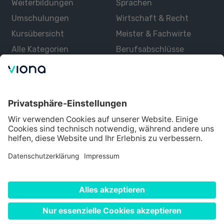
Weiterbildungen
Sprachen
Förderung von Selbstbewusstsein und
Selbstwertgefühl:
Ein gesundes
Umschulungen
Wirtschaft & Recht
Selbstbewusstsein ist wichtig für
Kursübersicht
Meister & Fachwirte
beruflichen Erfolg. Unsere Kurse in
Alle Kategorien
Berufsabschlüsse
Persönlichkeitsentwicklung unterstützen
Sie dabei, Ihr Selbstwertgefühl zu stärken
Über uns
und dadurch selbstbewusster aufzutreten.
Über Viona
Lernen mit Viona
Alle Partner
Partner werden
Datenschutz
Impressum
Nutzungsbedingungen
Cookie Einstellungen