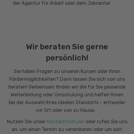
der Agentur für Arbeit oder dem Jobcenter
verbessern.
Führungskräfte, die sich kontinuierlich
weiterentwickeln, sind besser in der Lage,
Freelancer:in:
Als freiberufliche:r
ihre Teams zu motivieren und zu führen. Die
Berater:in, Trainer:in oder Coach:in arbeiten
Kurse von Viona in
Sie mit verschiedenen Unternehmen oder
Persönlichkeitsentwicklung helfen Ihnen
Einzelpersonen zusammen.
Wir beraten Sie gerne
dabei, Führungskompetenzen zu stärken
und effektiver zu werden.
persönlich!
Verbesserung der
Problemlösungsfähigkeiten:
Eine
Sie haben Fragen zu unseren Kursen oder Ihren
ausgeprägte Persönlichkeitsentwicklung
Fördermöglichkeiten? Dann lassen Sie sich von uns
fördert kreatives und kritisches Denken,
beraten! Gemeinsam finden wir die für Sie passende
was die Fähigkeit zur effektiven
Weiterbildung oder Umschulung und helfen Ihnen
Problemlösung und Entscheidungsfindung
bei der Auswahl Ihres idealen Standorts – entweder
verbessert.
vor Ort oder von zu Hause.
Stressbewältigung und Resilienz:
Durch
Nutzen Sie unser
Kontaktformular
oder rufen Sie uns
eine Weiterbildung in
an, um einen Termin zu vereinbaren oder um sich
Persönlichkeitsentwicklung lernen Sie