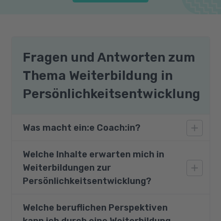
Fragen und Antworten zum
Thema Weiterbildung in
Persönlichkeitsentwicklung
Was macht ein:e Coach:in?
Welche Inhalte erwarten mich in
Ein:e Coach:in unterstützt und begleitet
Weiterbildungen zur
Menschen oder Gruppen dabei, ihre Ziele zu
erreichen und ihre Fähigkeiten zu entwickeln.
Persönlichkeitsentwicklung?
Der Aufrechterhaltung der Motivation sowie
der Förderung der Selbstreflexion kommen
Welche beruflichen Perspektiven
Unsere Kurse zur Persönlichkeitsentwicklung
dabei eine zentrale Rolle zu.
kann ich durch eine Weiterbildung
zeichnen sich durch ihre inhaltliche Vielfalt