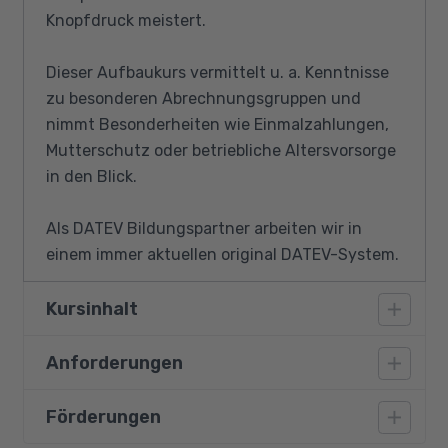
Knopfdruck meistert.
Dieser Aufbaukurs vermittelt u. a. Kenntnisse
zu besonderen Abrechnungsgruppen und
nimmt Besonderheiten wie Einmalzahlungen,
Mutterschutz oder betriebliche Altersvorsorge
in den Blick.
Als DATEV Bildungspartner arbeiten wir in
einem immer aktuellen original DATEV-System.
Kursinhalt
Anforderungen
Die Qualifizierung vermittelt theoretische und
praktische Kenntnisse in den
Themenbereichen:
Förderungen
Vorausgesetzt werden personalwirtschaftliche
Grundlagen und Grundkenntnisse in der