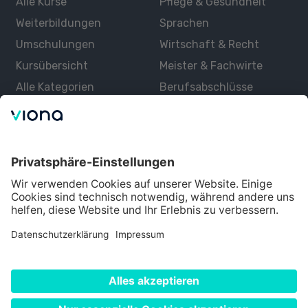
Alle Kurse
Pflege & Gesundheit
Weiterbildungen
Sprachen
Umschulungen
Wirtschaft & Recht
Kursübersicht
Meister & Fachwirte
Alle Kategorien
Berufsabschlüsse
Über uns
Über Viona
Lernen mit Viona
Alle Partner
Partner werden
Datenschutz
Impressum
Nutzungsbedingungen
Cookie Einstellungen