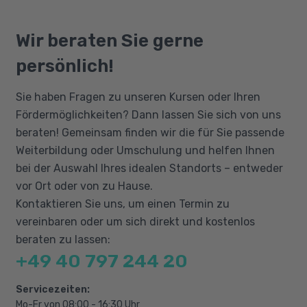
Besondere Abrechnungsgruppen wie z. B.
Finanzbuchhaltung, wie sie einer gängigen
Bildungsgutschein
Kurzfristig Beschäftigte
aktuellen kaufmännischen Ausbildung
Qualifizierungschancengesetz
Wir beraten Sie gerne
entsprechen. Ferner müssen die Anwendung
Mehrfachbeschäftigte
Berufliche Rehabilitation
persönlich!
des Programms DATEV Lohn Pro und die
Rentner
Grundlagen der Lohn- und Gehaltsabrechnung
Auszubildende, Schüler, Praktikanten
Sie haben Fragen zu unseren Kursen oder Ihren
beherrscht werden.
Steuerliche und SV-rechtliche Behandlung
Fördermöglichkeiten? Dann lassen Sie sich von uns
von Einmalzahlungen
beraten! Gemeinsam finden wir die für Sie passende
Weiterbildung oder Umschulung und helfen Ihnen
Teillohnzahlungszeiträume
bei der Auswahl Ihres idealen Standorts – entweder
Mutterschutz und Besonderheiten während
vor Ort oder von zu Hause.
des Mutterschutzes
Kontaktieren Sie uns, um einen Termin zu
Vermögensbildung und betriebliche
vereinbaren oder um sich direkt und kostenlos
Altersvorsorge
beraten zu lassen:
+49 40 797 244 20
Servicezeiten:
Mo-Fr von 08:00 - 16:30 Uhr