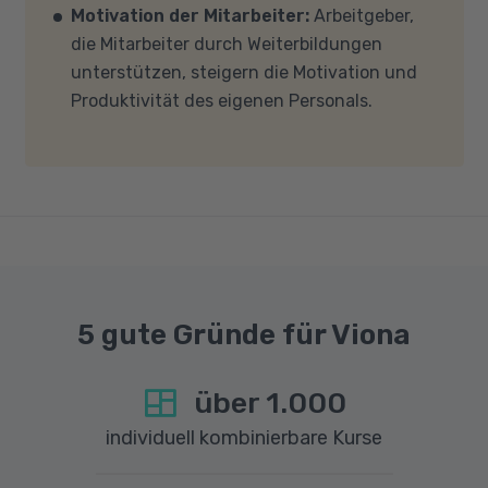
Motivation der Mitarbeiter:
Arbeitgeber,
und -einstellungen (Anti-Viren-Programme,
die Mitarbeiter durch Weiterbildungen
Firewalls etc.) die Verbindung mit MS Teams
unterstützen, steigern die Motivation und
nicht blockieren. Bitte beachten Sie außerdem,
Produktivität des eigenen Personals.
dass für eine reibungslose Übertragung eine
gute Internetverbindung mit einer Download-
Geschwindigkeit von mindestens 6 MBit/s und
einer Upload-Geschwindigkeit von mindestens
1 MBit/s benötigt wird. Bei technischen Fragen
sprechen Sie uns gerne an.
5 gute Gründe für Viona
über
1.000
individuell kombinierbare Kurse