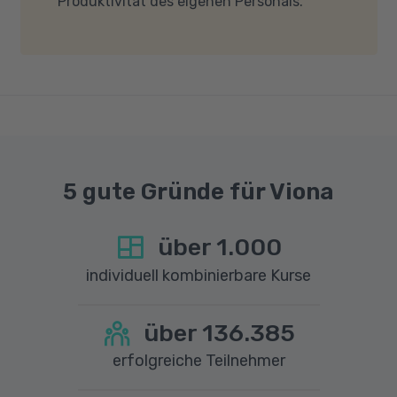
Produktivität des eigenen Personals.
dass für eine reibungslose Übertragung eine
gute Internetverbindung mit einer Download-
Geschwindigkeit von mindestens 6 MBit/s und
einer Upload-Geschwindigkeit von mindestens
1 MBit/s benötigt wird. Bei technischen Fragen
sprechen Sie uns gerne an.
5 gute Gründe für Viona
über
1.000
individuell kombinierbare Kurse
über
136.385
erfolgreiche Teilnehmer