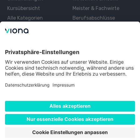
Kursübersicht
Meister & Fachwirte
Alle Kategorien
Berufsabschlüsse
Über uns
Über Viona
Lernen mit Viona
Alle Partner
Partner werden
Datenschutz
Impressum
Nutzungsbedingungen
Cookie Einstellungen
©
2026
Viona. Alle Rechte vorbehalten