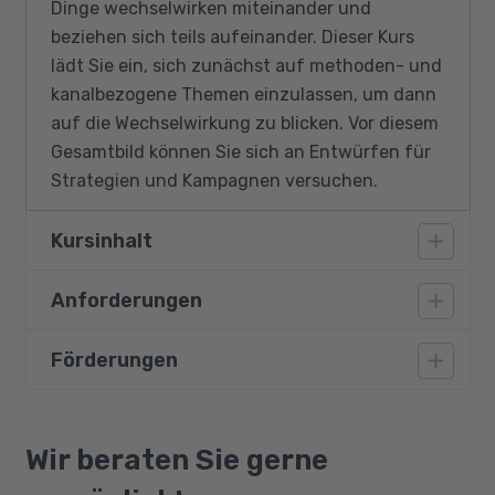
Dinge wechselwirken miteinander und
beziehen sich teils aufeinander. Dieser Kurs
lädt Sie ein, sich zunächst auf methoden- und
kanalbezogene Themen einzulassen, um dann
auf die Wechselwirkung zu blicken. Vor diesem
Gesamtbild können Sie sich an Entwürfen für
Strategien und Kampagnen versuchen.
Kursinhalt
Anforderungen
Affiliate-Marketing, E-Mail-Marketing und
Internetpräsenz
Förderungen
Vorausgesetzt werden Grundkenntnisse im
Suchmaschinen Marketing und
Marketing, die zum Beispiel durch eine
Suchmaschinenoptimierung
kaufmännische Ausbildung oder
Bildungsgutschein
Online-Werbung: Vermarkter, Formate,
Berufserfahrung erworben wurden.
Qualifizierungschancengesetz
Wir beraten Sie gerne
Buchungsverfahren
Berufliche Rehabilitation
Social-Media-Marketing, Content-Marketing