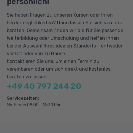
persönlich!
Influencer-Marketing, Podcast-Marketing,
Sie haben Fragen zu unseren Kursen oder Ihren
Online-PR
Fördermöglichkeiten? Dann lassen Sie sich von uns
Online-Marketing-Plan und Online-
beraten! Gemeinsam finden wir die für Sie passende
Kampagnen in der Praxis
Weiterbildung oder Umschulung und helfen Ihnen
Webshop und Shoppingplattformen
bei der Auswahl Ihres idealen Standorts – entweder
Sprachassistenten-Marketing, Zukunft des
vor Ort oder von zu Hause.
Online-Marketings
Kontaktieren Sie uns, um einen Termin zu
vereinbaren oder um sich direkt und kostenlos
beraten zu lassen:
+49 40 797 244 20
Servicezeiten:
Mo-Fr von 08:00 - 16:30 Uhr