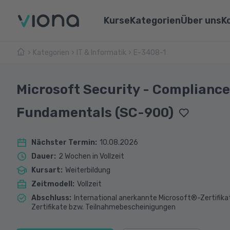
Kurse
Kategorien
Über uns
K
Kategorien
IT & Informatik
Umschulungen
E-3408-1
Über Vi
Pflege & Medizin
Weiterbildungen
Unsere 
IT & Informatik
Microsoft Security - Compliance
Alle Kurse
Lernen 
Marketing & Vertrieb
Fundamentals (SC-900)
Webina
Technik & Industrie
Nächster Termin
:
10.08.2026
Sprachen
Dauer
:
2 Wochen in Vollzeit
Kursart
:
Weiterbildung
Zeitmodell
:
Vollzeit
Abschluss
:
International anerkannte Microsoft®-Zertifik
Zertifikate bzw. Teilnahmebescheinigungen