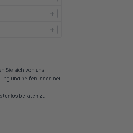
ngen von Microsoft
g mit Windows geübt
können.
n Sie sich von uns
ung und helfen Ihnen bei
ostenlos beraten zu