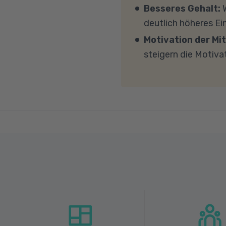
mit MS Teams nicht bl
Besseres Gehalt:
W
Übertragung eine gut
deutlich höheres E
MBit/s und einer Uplo
Motivation der Mit
Fragen sprechen Sie u
steigern die Motiva