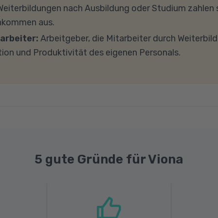
ockieren. Bitte beachten Sie außerdem, dass für eine 
eiterbildungen nach Ausbildung oder Studium zahlen s
e Internetverbindung mit einer Download-Geschwindig
inkommen aus.
ad-Geschwindigkeit von mindestens 1 MBit/s benötigt 
arbeiter:
Arbeitgeber, die Mitarbeiter durch Weiterbil
ns gerne an.
tion und Produktivität des eigenen Personals.
5 gute Gründe für Viona