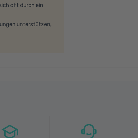
reibungslose
ich oft durch ein
keit von mindestens 6
wird. Bei technischen
dungen unterstützen,