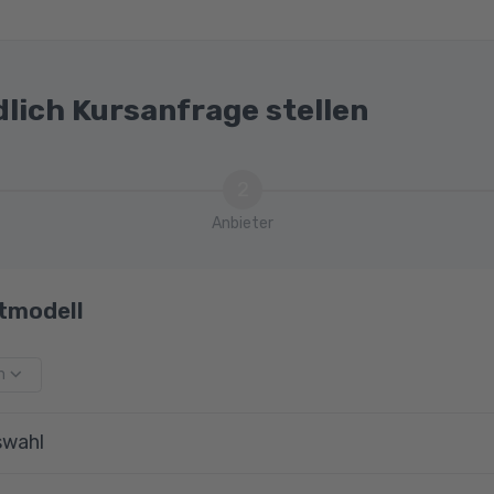
dlich Kursanfrage stellen
2
Anbieter
tmodell
m
swahl