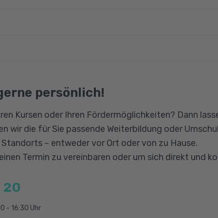
zepte für Sicherheit, Compliance und Identität
nktionen von Identitäts- und Zugriffsverwaltungslösu
über gute Deutschkenntnisse verfügen und im Umgan
tionen von Microsoft-Sicherheitslösungen
 Ordnerstruktur zurechtfinden und mit Dateien arbeiten 
nktionen der Microsoft-Compliancelösungen
engesetz
gerne persönlich!
ie externe Prüfung
ion
ren Kursen oder Ihren Fördermöglichkeiten? Dann lasse
n wir die für Sie passende Weiterbildung oder Umschul
n Standorts – entweder vor Ort oder von zu Hause.
 einen Termin zu vereinbaren oder um sich direkt und k
 20
0 - 16:30 Uhr