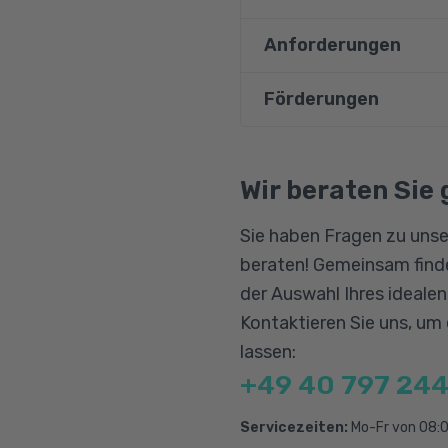
Anforderungen
Beschreiben der Kon
Beschreiben der Fu
Förderungen
Teilnehmende müssen 
Wissen zu den Funk
sein, also sich in der
Beschreiben der Fu
Bildungsgutschein
Qualifizierungschanc
Wir beraten Sie 
Vorbereitung auf d
Berufliche Rehabilitat
Sie haben Fragen zu unse
beraten! Gemeinsam finde
der Auswahl Ihres ideale
Kontaktieren Sie uns, um
lassen:
+49 40 797 244
Servicezeiten:
Mo-Fr von 08:0