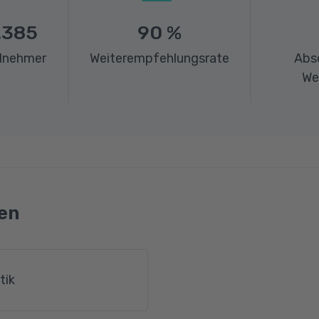
.385
90
%
ilnehmer
Weiterempfehlungsrate
Abs
We
en
tik