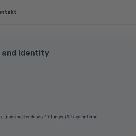
ontakt
ona
Wirtschaft, Steuern & Recht
Partner
Umwelt & Energie
 and Identity
mit Viona
Pädagogik & Didaktik
re
Meister & Fachwirte
Alle Kategorien
ate (nach bestandenen Prüfungen) & trägerinterne