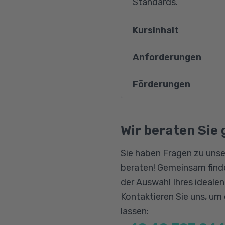
Standards.
Kursinhalt
Anforderungen
Corporate Sustainab
European Sustainab
Förderungen
Der Kurs setzt Grund
Wesentlichkeitsana
notwendig sind gute D
Doppelmaterialität
Bildungsgutschein
Qualifizierungschanc
Wir beraten Sie 
Strategie, Govern
Berufliche Rehabilitat
ESRS-Umweltstand
Sie haben Fragen zu unse
ESRS-Sozialstanda
beraten! Gemeinsam finde
Governance-Aspek
der Auswahl Ihres ideale
Prüfungs- und Ass
Kontaktieren Sie uns, um
lassen:
Kommunikation un