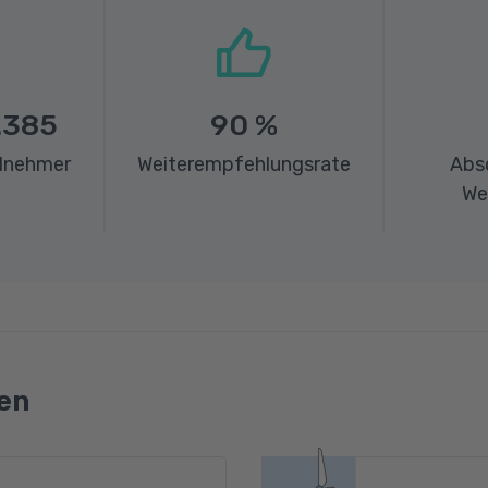
.385
90
%
ilnehmer
Weiterempfehlungsrate
Abs
We
en