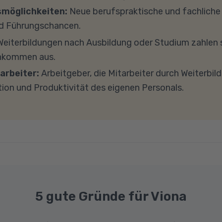
findet in Microsoft Teams statt. Bitte achten Sie darauf
smöglichkeiten:
Neue berufspraktische und fachlich
und -einstellungen (Anti-Viren-Programme, Firewalls 
d Führungschancen.
ockieren. Bitte beachten Sie außerdem, dass für eine 
eiterbildungen nach Ausbildung oder Studium zahlen s
e Internetverbindung mit einer Download-Geschwindig
inkommen aus.
ad-Geschwindigkeit von mindestens 1 MBit/s benötigt 
arbeiter:
Arbeitgeber, die Mitarbeiter durch Weiterbil
ns gerne an.
tion und Produktivität des eigenen Personals.
5 gute Gründe für Viona