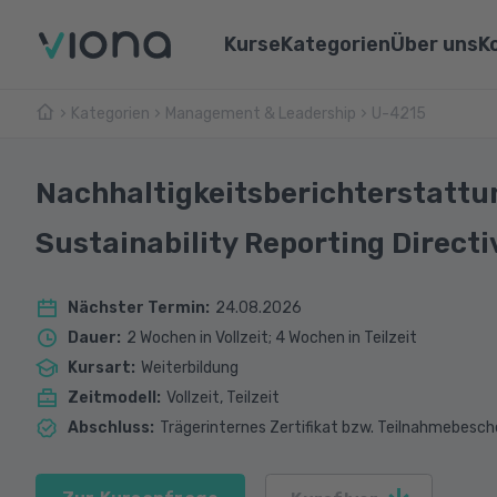
Kurse
Kategorien
Über uns
K
Kategorien
Management & Leadership
Umschulungen
U-4215
Über Vi
Pflege & Medizin
Weiterbildungen
Unsere 
IT & Informatik
Nachhaltigkeitsberichterstattu
Alle Kurse
Lernen 
Marketing & Vertrieb
Sustainability Reporting Directi
Webina
Technik & Industrie
Nächster Termin
:
24.08.2026
Sprachen
Dauer
:
2 Wochen in Vollzeit; 4 Wochen in Teilzeit
Kursart
:
Weiterbildung
Zeitmodell
:
Vollzeit, Teilzeit
Abschluss
:
Trägerinternes Zertifikat bzw. Teilnahmebesch