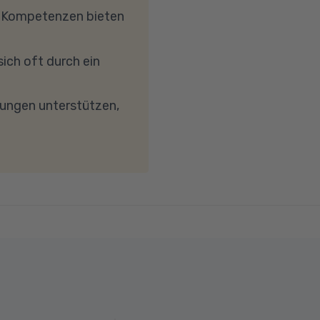
, dass Ihre
e Kompetenzen bieten
etc.) die Verbindung
reibungslose
ich oft durch ein
keit von mindestens 6
wird. Bei technischen
dungen unterstützen,