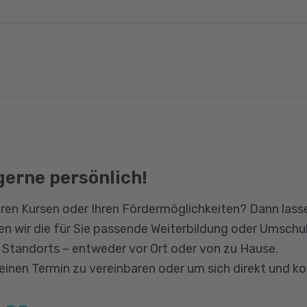
ility Reporting Directive (CSRD)
ility Reporting Standards (ESRS)
kenntnisse im Umwelt- oder Nachhaltigkeitsmanageme
lyse
eutschkenntnisse (Niveau B2).
engesetz
gerne persönlich!
ance und Auswirkungsmanagement
ion
ards
ren Kursen oder Ihren Fördermöglichkeiten? Dann lasse
rds
n wir die für Sie passende Weiterbildung oder Umschul
t
n Standorts – entweder vor Ort oder von zu Hause.
urance-Prozesse
 einen Termin zu vereinbaren oder um sich direkt und k
d Stakeholder-Engagement