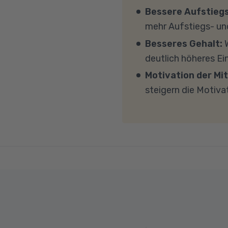
(CPU). Der Unterricht 
Bessere Aufstieg
Sicherheitsprogramme 
mehr Aufstiegs- un
mit MS Teams nicht bl
Besseres Gehalt:
W
Übertragung eine gut
deutlich höheres E
MBit/s und einer Uplo
Motivation der Mit
Fragen sprechen Sie u
steigern die Motiva