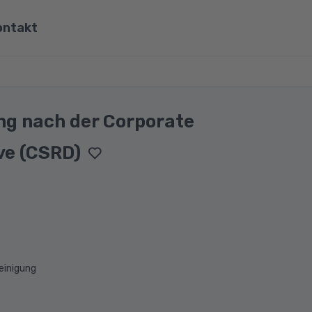
ontakt
ona
Wirtschaft, Steuern & Recht
Partner
Umwelt & Energie
ng nach der Corporate
mit Viona
Pädagogik & Didaktik
ve (CSRD)
re
Meister & Fachwirte
Alle Kategorien
einigung