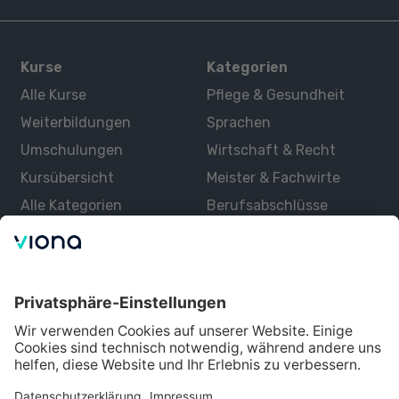
Kurse
Kategorien
Alle Kurse
Pflege & Gesundheit
Weiterbildungen
Sprachen
Umschulungen
Wirtschaft & Recht
Kursübersicht
Meister & Fachwirte
Alle Kategorien
Berufsabschlüsse
Über uns
Über Viona
Lernen mit Viona
Alle Partner
Partner werden