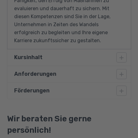
Fähigkeit, den Erfolg von Maßnahmen zu
evaluieren und dauerhaft zu sichern. Mit
diesen Kompetenzen sind Sie in der Lage,
Unternehmen in Zeiten des Wandels
erfolgreich zu begleiten und Ihre eigene
Karriere zukunftssicher zu gestalten.
Kursinhalt
Anforderungen
Grundlagen und Prinzipien der
Organisationsentwicklung
Förderungen
Vorausgesetzt werden grundlegende PC-
Phasen von Veränderungsprozessen in
Kenntnisse inklusive MS Office und Internet.
Organisationen
Sie sollten Deutsch in Wort und Schrift
Bildungsgutschein
Stakeholder-Analyse und Kommunikation
mindestens auf dem Niveau B2 beherrschen.
Qualifizierungschancengesetz
Wir beraten Sie gerne
Methoden zur Prozessanalyse und -
Idealerweise verfügen Sie über einen
Berufliche Rehabilitation
optimierung
persönlich!
Berufsabschluss oder ein Studium. Erste
Einführung in Change Management und