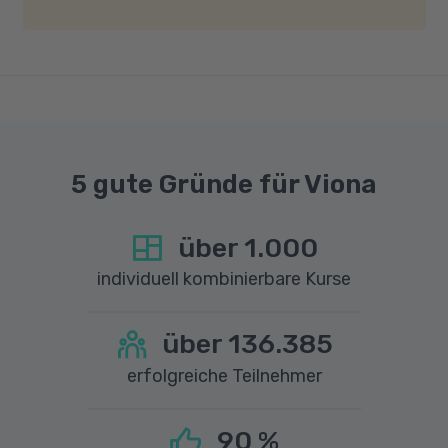
Geschwindigkeit von mindestens 6 MBit/s und
einer Upload-Geschwindigkeit von mindestens
1 MBit/s benötigt wird. Bei technischen Fragen
sprechen Sie uns gerne an.
5 gute Gründe für Viona
über
1.000
individuell kombinierbare Kurse
über
136.385
erfolgreiche Teilnehmer
90
%