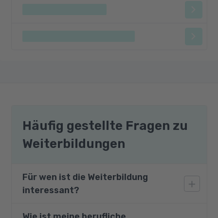
Häufig gestellte Fragen zu
Weiterbildungen
Für wen ist die Weiterbildung
interessant?
Wie ist meine berufliche
Dieser Kurs richtet sich an Fach- und