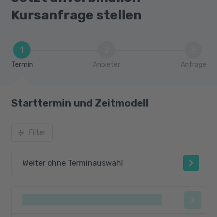
Anwendung agiler Methoden und Modelle
Kursanfrage stellen
Qualitätsmanagement und kontinuierliche
Verbesserung
Reflexion und Transfer des Gelernten in die
1
2
3
Praxis
Termin
Anbieter
Anfrage
Starttermin und Zeitmodell
Filter
Weiter ohne Terminauswahl