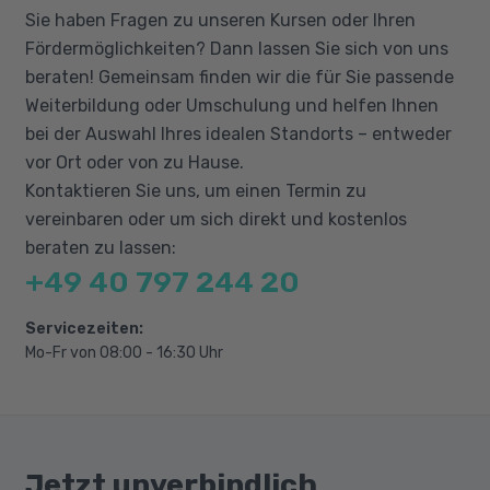
praktische Erfahrungen in Organisationen oder
Sie haben Fragen zu unseren Kursen oder Ihren
Lean Management
Unternehmen, z.B. im Personalwesen, in der
Fördermöglichkeiten? Dann lassen Sie sich von uns
Entwicklung und Steuerung von Teams
Produktion, im Projektmanagement oder in der
beraten! Gemeinsam finden wir die für Sie passende
Prozessoptimierung, erleichtern den Zugang
Konfliktmanagement und
Weiterbildung oder Umschulung und helfen Ihnen
zu den Inhalten. Fachspezifische
Lösungsstrategien
bei der Auswahl Ihres idealen Standorts – entweder
Vorkenntnisse in Change Management, Lean
Unternehmenskultur und deren Einfluss auf
vor Ort oder von zu Hause.
Management oder Qualitätsmanagement sind
Wandel
Kontaktieren Sie uns, um einen Termin zu
hilfreich, aber keine zwingende
Tools zur Planung und Umsetzung von
vereinbaren oder um sich direkt und kostenlos
Voraussetzung, da alle relevanten Grundlagen
Veränderungen
beraten zu lassen:
im Kurs vermittelt werden.
+49 40 797 244 20
Praxisbeispiele und Fallstudien aus
verschiedenen Branchen
Servicezeiten:
Risikoanalyse und Risikomanagement
Mo-Fr von 08:00 - 16:30 Uhr
Evaluation und nachhaltige Verankerung
von Veränderungen
Dokumentation und Berichterstattung im
OE-Prozess
Jetzt unverbindlich