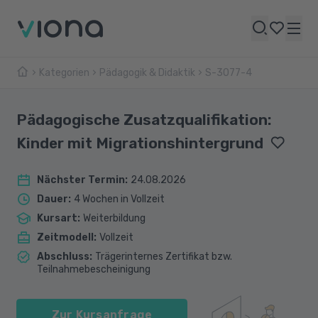
Kategorien
Pädagogik & Didaktik
S-3077-4
Pädagogische Zusatzqualifikation:
Kinder mit Migrationshintergrund
Nächster Termin
:
24.08.2026
Dauer
:
4 Wochen in Vollzeit
Kursart
:
Weiterbildung
Zeitmodell
:
Vollzeit
Abschluss
:
Trägerinternes Zertifikat bzw.
Teilnahmebescheinigung
Zur Kursanfrage