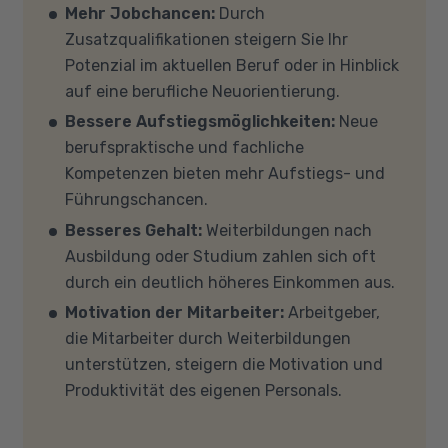
Verfügung. Falls Sie von zu Hause aus
Auf unserer Info-Seite
Welche Förderung ist
Mehr Jobchancen:
Durch
teilnehmen (mit Zustimmung Ihres
für mich die richtige
? stellen wir Ihnen
Zusatzqualifikationen steigern Sie Ihr
Kostenträgers), sprechen Sie uns an, in den
verschiedene Fördermöglichkeiten vor. Sehr
Potenzial im aktuellen Beruf oder in Hinblick
meisten Fällen können wir Ihnen Leih-
gerne beraten wir Sie auch in einem
auf eine berufliche Neuorientierung.
Equipment zur Verfügung stellen. Sollten Sie
persönlichen Gespräch zu diesem Thema.
Bessere Aufstiegsmöglichkeiten:
Neue
mit Ihren eigenen Geräten am Unterricht
berufspraktische und fachliche
teilnehmen, empfehlen wir PCs oder Laptops
Kompetenzen bieten mehr Aufstiegs- und
mit Windows 10 oder Windows 11, mindestens 8
Führungschancen.
GB Arbeitsspeicher (RAM) und einem aktuellen
Besseres Gehalt:
Weiterbildungen nach
Mehrkern-Prozessor (CPU). Der Unterricht
Ausbildung oder Studium zahlen sich oft
findet in Microsoft Teams statt. Bitte achten
durch ein deutlich höheres Einkommen aus.
Sie darauf, dass Ihre Sicherheitsprogramme
Motivation der Mitarbeiter:
Arbeitgeber,
und -einstellungen (Anti-Viren-Programme,
die Mitarbeiter durch Weiterbildungen
Firewalls etc.) die Verbindung mit MS Teams
unterstützen, steigern die Motivation und
nicht blockieren. Bitte beachten Sie außerdem,
Produktivität des eigenen Personals.
dass für eine reibungslose Übertragung eine
gute Internetverbindung mit einer Download-
Geschwindigkeit von mindestens 6 MBit/s und