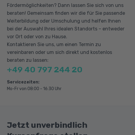
mit Kindern und Jugendlichen:
Fördermöglichkeiten? Dann lassen Sie sich von uns
beraten! Gemeinsam finden wir die für Sie passende
Bildungseinrichtungen und
Weiterbildung oder Umschulung und helfen Ihnen
Bildungssituation, Spannungsfelder,
bei der Auswahl Ihres idealen Standorts – entweder
didaktisch-methodische Ansätze,
vor Ort oder von zu Hause.
praktische Übungen und Methoden,
Kontaktieren Sie uns, um einen Termin zu
Fallarbeit
vereinbaren oder um sich direkt und kostenlos
beraten zu lassen:
Familien mit Migrationshintergrund -
+49 40 797 244 20
Elternarbeit:
Religionen und Kulturen, kulturelle Prägung,
Servicezeiten:
Herausforderungen in der Praxis,
Mo-Fr von 08:00 - 16:30 Uhr
Elterngespräche gestalten, Methoden,
Fallbeispiele, Übungen
Jetzt unverbindlich