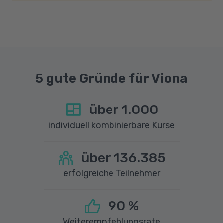
einer Upload-Geschwindigkeit von mindestens
1 MBit/s benötigt wird. Bei technischen Fragen
sprechen Sie uns gerne an.
5 gute Gründe für Viona
über
1.000
individuell kombinierbare Kurse
über
136.385
erfolgreiche Teilnehmer
90
%
Weiterempfehlungsrate