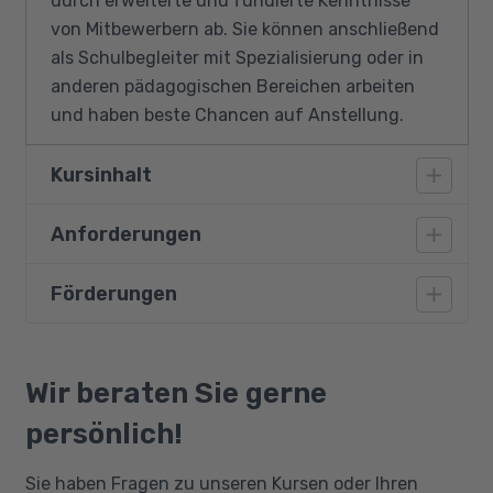
durch erweiterte und fundierte Kenntnisse
von Mitbewerbern ab. Sie können anschließend
als Schulbegleiter mit Spezialisierung oder in
anderen pädagogischen Bereichen arbeiten
und haben beste Chancen auf Anstellung.
Kursinhalt
Anforderungen
Umgang mit traumatisierten Kindern und
Jugendlichen:
Förderungen
Ein Hauptschulabschluss und ein
Trauma und Symptome, Traumareaktionen
einwandfreies polizeiliches Führungszeugnis
bei Kindern und Jugendlichen,
(wird erst vom Arbeitgeber verlangt) sind
Bildungsgutschein
traumatisierte Familien,
Mindestanforderung für die Teilnahme an
Qualifizierungschancengesetz
Wir beraten Sie gerne
Unterstützungsangebote, Fallbeispiele,
diesem Modul bzw. Anforderung potentieller
Berufliche Rehabilitation
Übungen
persönlich!
Arbeitgeber.
Familien mit Migrationshintergrund - Umgang
Sie haben Fragen zu unseren Kursen oder Ihren