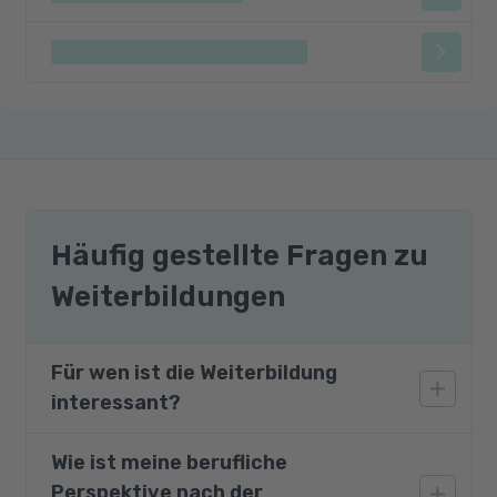
Häufig gestellte Fragen zu
Weiterbildungen
Für wen ist die Weiterbildung
interessant?
Wie ist meine berufliche
Der Kurs wendet sich an alle Teilnehmer, die in
Perspektive nach der
pädagogischen Bereichen tätig sind oder tätig