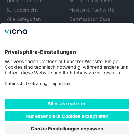
Umschulungen
Wirtschaft & Recht
Kursübersicht
Meister & Fachwirte
Alle Kategorien
Berufsabschlüsse
Über uns
Über Viona
Lernen mit Viona
Alle Partner
Partner werden
Datenschutz
Impressum
Nutzungsbedingungen
Cookie Einstellungen
©
2026
Viona. Alle Rechte vorbehalten