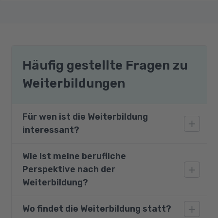
Häufig gestellte Fragen zu
Weiterbildungen
Für wen ist die Weiterbildung
interessant?
Wie ist meine berufliche
Das Modul ist auch für Migranten und
Perspektive nach der
Flüchtlinge mit grundlegenden
Sprachkenntnissen geeignet, ohne oder mit
Weiterbildung?
anderem Berufsabschluss, Teilzeitsuchende,
Berufserfahrene sowie
Wo findet die Weiterbildung statt?
Absolventen dieser Weiterbildung steigern ihre