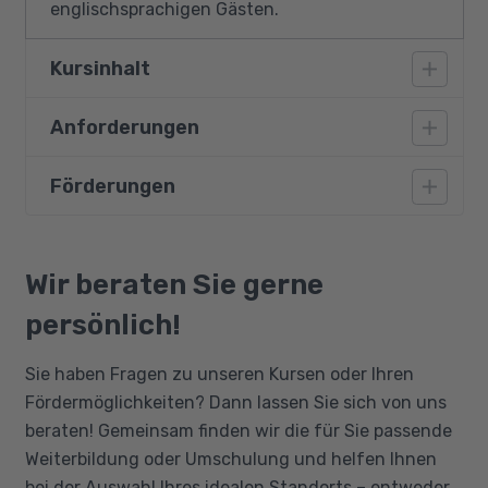
englischsprachigen Gästen.
Kursinhalt
Anforderungen
Deutsch für Hotel und Gastronomie
Branchenspezifisches Deutsch für
Förderungen
Vorausgesetzt werden nachweisliche
Nichtmuttersprachler
Deutschkenntnisse auf dem Niveau A2. Ein
Interesse an einer Beschäftigung im Hotel-
Bildungsgutschein
Einführung in den Berufsalltag im Hotel und in
und Gaststättengewerbe sollte vorhanden
Qualifizierungschancengesetz
Wir beraten Sie gerne
der Gastronomie
sein. Eine serviceorientierte Einstellung, eine
Berufliche Rehabilitation
persönlich!
Business-Etikette
positive und freundliche Ausstrahlung
Schutz und Sicherheit
gegenüber Gästen sowie Interesse im Umgang
Sie haben Fragen zu unseren Kursen oder Ihren
mit Lebensmitteln erleichtern Ihnen den
Hygiene
Fördermöglichkeiten? Dann lassen Sie sich von uns
erfolgreichen Abschluss.
beraten! Gemeinsam finden wir die für Sie passende
Wirtschaft und Recht
Weiterbildung oder Umschulung und helfen Ihnen
Recht, Haftung und Meldepflichten:
bei der Auswahl Ihres idealen Standorts – entweder