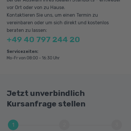
vor Ort oder von zu Hause.
Umweltschutz
Kontaktieren Sie uns, um einen Termin zu
Abläufe und Warenkunde
vereinbaren oder um sich direkt und kostenlos
beraten zu lassen:
Grundlagen Nahrungsmittel und Getränke
+49 40 797 244 20
Restaurantwäsche
Menükunde
Servicezeiten:
Mo-Fr von 08:00 - 16:30 Uhr
Bedienung und Service
Verkauf im Restaurant
Servicekunde
Jetzt unverbindlich
Umgang mit dem Gast
Kursanfrage stellen
Englich für das Hotel und die Gastronomie
Kommunikation mit englischsprechenden
1
2
3
Gästen