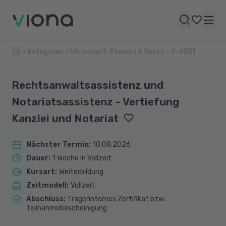
Kategorien
Wirtschaft, Steuern & Recht
K-4501
Rechtsanwaltsassistenz und
Notariatsassistenz - Vertiefung
Kanzlei und Notariat
Nächster Termin
:
10.08.2026
Dauer
:
1 Woche in Vollzeit
Kursart
:
Weiterbildung
Zeitmodell
:
Vollzeit
Abschluss
:
Trägerinternes Zertifikat bzw.
Teilnahmebescheinigung