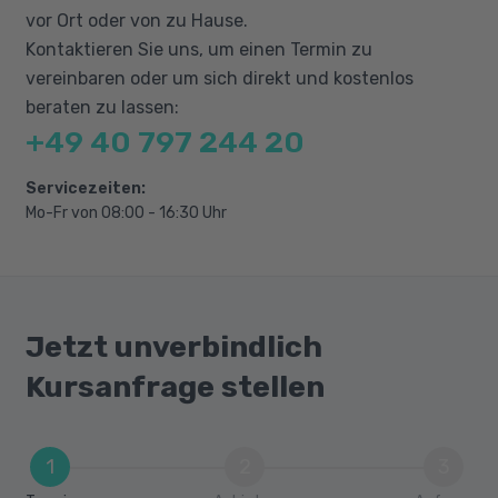
Mandanten
vor Ort oder von zu Hause.
Umgang mit vertraulichen Informationen
Kontaktieren Sie uns, um einen Termin zu
vereinbaren oder um sich direkt und kostenlos
Telefon- und E-Mail-Kommunikation
beraten zu lassen:
Vorbereitung von Dokumenten
+49 40 797 244 20
Berufs- und Beurkundungsrecht
Gerichts- und Notarkostengesetz
Servicezeiten:
Mo-Fr von 08:00 - 16:30 Uhr
Erbschaftssteuer- und
Schenkungssteuergesetz
Jetzt unverbindlich
Kursanfrage stellen
1
2
3