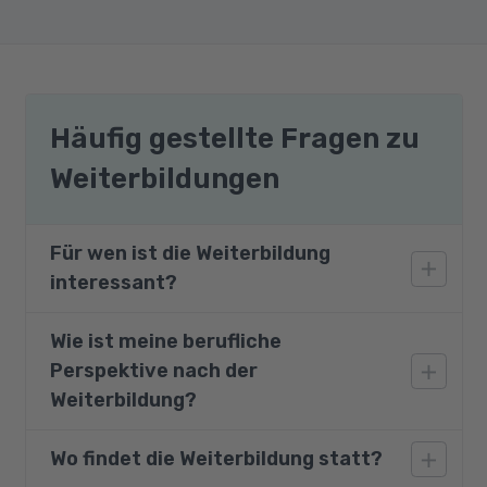
Häufig gestellte Fragen zu
Weiterbildungen
Für wen ist die Weiterbildung
interessant?
Wie ist meine berufliche
Angesprochen sind hauptsächlich Personen
Perspektive nach der
mit kaufmännischer Ausbildung und
optimalerweise erster Berufserfahrung. Dazu
Weiterbildung?
zählen beispielsweise Kaufleute für
Büromanagement, Industriekaufleute oder
Wo findet die Weiterbildung statt?
Ihre neuen Fachkenntnisse bieten Ihnen
ähnliche Berufe.