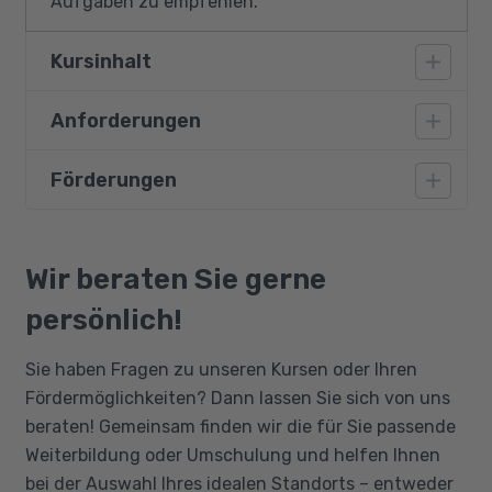
Aufgaben zu empfehlen.
Kursinhalt
Anforderungen
Vertiefende Kenntnisse für die Arbeit in
Kanzlei und Notariat
Förderungen
Vorausgesetzt wird eine kaufmännische
Büroorganisation und Büromanagement
Ausbildung (bspw. Kauffrau/Kaufmann für
allgemein
Büromanagement o.ä.) oder ein
Bildungsgutschein
Büroorganisation in einer Kanzlei und einem
(abgebrochenes) Studium im juristischen
Qualifizierungschancengesetz
Wir beraten Sie gerne
Notariat
Bereich. Die Deutschkenntnisse sollten sich
Berufliche Rehabilitation
Termin- und Fristenmanagement
persönlich!
mindestens auf dem B2-Level bewegen, da
Aktenführung und
auch juristische Texte und Themen
Sie haben Fragen zu unseren Kursen oder Ihren
Dokumentenmanagement
verstanden werden müssen. Notwendig sind
Fördermöglichkeiten? Dann lassen Sie sich von uns
Mahnwesen
außerdem Grundkenntnisse im PC-Umgang
beraten! Gemeinsam finden wir die für Sie passende
und Microsoft 365, um am Online-Unterricht
Kommunikation und Mandantenbetreuung
Weiterbildung oder Umschulung und helfen Ihnen
teilnehmen zu können.
Professionelle Kommunikation mit
bei der Auswahl Ihres idealen Standorts – entweder