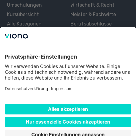
Umschulungen
Wirtschaft & Recht
Kursübersicht
Meister & Fachwirte
Alle Kategorien
Berufsabschlüsse
Über uns
Über Viona
Lernen mit Viona
Alle Partner
Partner werden
Datenschutz
Impressum
Nutzungsbedingungen
Cookie Einstellungen
©
2026
Viona. Alle Rechte vorbehalten