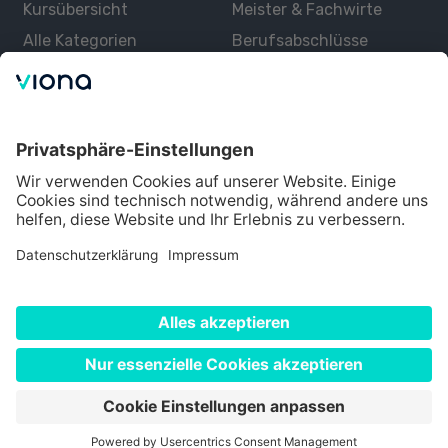
Kursübersicht
Meister & Fachwirte
Alle Kategorien
Berufsabschlüsse
Über uns
Über Viona
Lernen mit Viona
Alle Partner
Partner werden
Datenschutz
Impressum
Nutzungsbedingungen
Cookie Einstellungen
©
2026
Viona. Alle Rechte vorbehalten