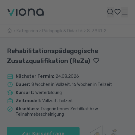
Kategorien
Pädagogik & Didaktik
S-3941-2
Rehabilitationspädagogische
Zusatzqualifikation (ReZa)
Nächster Termin
:
24.08.2026
Dauer
:
8 Wochen in Vollzeit; 16 Wochen in Teilzeit
Kursart
:
Weiterbildung
Zeitmodell
:
Vollzeit, Teilzeit
Abschluss
:
Trägerinternes Zertifikat bzw.
Teilnahmebescheinigung
Zur Kursanfrage