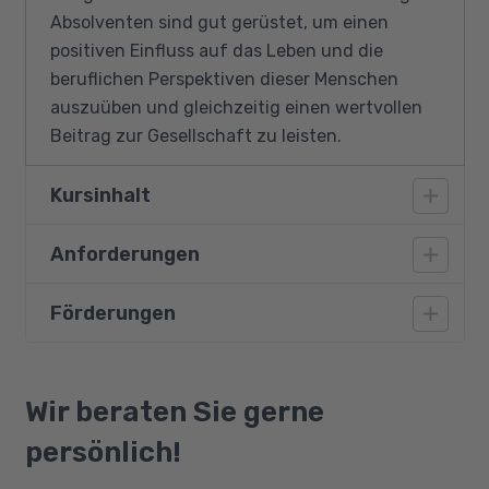
Absolventen sind gut gerüstet, um einen
positiven Einfluss auf das Leben und die
beruflichen Perspektiven dieser Menschen
auszuüben und gleichzeitig einen wertvollen
Beitrag zur Gesellschaft zu leisten.
Kursinhalt
Anforderungen
Reflexion betrieblicher Ausbildungspraxis
Pädagogische und didaktische Aspekte
Förderungen
Voraussetzungen sind eine bereits vorhandene
Medizinische und diagnostische Aspekte
Qualifikation als Ausbilder:in sowie Interesse
Psychologische Aspekte
am Umgang mit Menschen mit Behinderung.
Bildungsgutschein
System der beruflichen Rehabilitation
Qualifizierungschancengesetz
Wir beraten Sie gerne
Recht
Berufliche Rehabilitation
persönlich!
Arbeitswissenschaftliche und
arbeitspädagogische