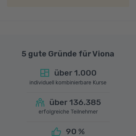
Entwicklung lebenspraktischer Fähigkeiten
Geschwindigkeit von mindestens 6 MBit/s und
unterstützen.
einer Upload-Geschwindigkeit von mindestens
1 MBit/s benötigt wird. Bei technischen Fragen
In berufsfördernden Maßnahmen, die auf die
sprechen Sie uns gerne an.
speziellen Bedürfnisse von Menschen mit
Behinderungen zugeschnitten sind, können
ReZa-Absolventen als Programmleiter oder
5 gute Gründe für Viona
Fachkräfte für die individuelle Förderung und
Begleitung der Teilnehmer tätig werden.
über
1.000
Zusätzlich bieten sich Möglichkeiten in der
individuell kombinierbare Kurse
Beratung und im Coaching. Die erworbenen
Kenntnisse und Fähigkeiten ermöglichen es
über
136.385
Absolventen, Menschen mit Behinderungen
erfolgreiche Teilnehmer
oder deren Familien in beratenden und
coachenden Rollen zu unterstützen, um deren
berufliche Perspektiven zu verbessern.
90
%