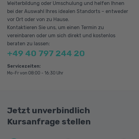
Verbrauchsmaterialien
Weiterbildung oder Umschulung und helfen Ihnen
Automatisierter Beschaffungsprozess
bei der Auswahl Ihres idealen Standorts – entweder
vor Ort oder von zu Hause.
Auswertungen in der Materialwirtschaft
Kontaktieren Sie uns, um einen Termin zu
(Überblick)
vereinbaren oder um sich direkt und kostenlos
beraten zu lassen:
S4520 - Einkauf
+49 40 797 244 20
Stammdaten für die Einkaufsabwicklung
Bezugsquellen: Infosätze, Kontrakte und
Servicezeiten:
Lieferpläne
Mo-Fr von 08:00 - 16:30 Uhr
Bezugsquellenfindung
Einkaufsoptimierung
Spezielle Beschaffungsprozesse:
Jetzt unverbindlich
Rechnungsplan, Lohnbearbeitung, HTN-
Abwicklung
Kursanfrage stellen
Belegfreigabeverfahren
Lieferantenbeurteilung