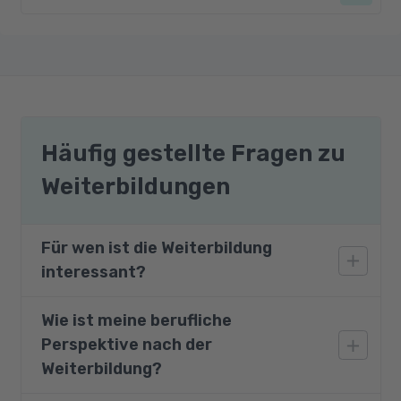
S4525 Verbrauchsgesteuerte Disposition
Prüfungsvorbereitung und SAP
Anwenderprüfung UC_MM_S42023
Häufig gestellte Fragen zu
Weiterbildungen
Für wen ist die Weiterbildung
interessant?
Wie ist meine berufliche
Der Kurs richtet sich an Personen mit
Perspektive nach der
fundierten berufs- und fachspezifischen
Kenntnissen im Bereich Einkauf und
Weiterbildung?
Materialwirtschaft. Weiterhin angesprochen