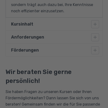
sondern trägt auch dazu bei, Ihre Kenntnisse
noch effizienter einzusetzen.
Kursinhalt
Anforderungen
Das SAP®-System und SAP®-Produkte
S/4HANA Enterprise Management Übersicht
Förderungen
Vorausgesetzt werden gute PC-Kenntnisse,
SAP FIORI UX - Das SAP Fiori Launchpad
sehr gute Deutschkenntnisse (Niveau C1.1),
fundierte Kenntnisse im Einkauf und der
Bildungsgutschein
S4H00 / S4500
Materialwirtschaft, Kenntnisse in BWL und
Qualifizierungschancengesetz
Wir beraten Sie gerne
Grundlagen der Beschaffung
Grundkenntnisse im Rechnungswesen.
Berufliche Rehabilitation
persönlich!
Stammdaten (Material, Lieferant,
Einkaufsinfosatz)
Sie haben Fragen zu unseren Kursen oder Ihren
Beschaffungsprozess für Lagermaterial
Fördermöglichkeiten? Dann lassen Sie sich von uns
Beschaffungsprozess für
beraten! Gemeinsam finden wir die für Sie passende