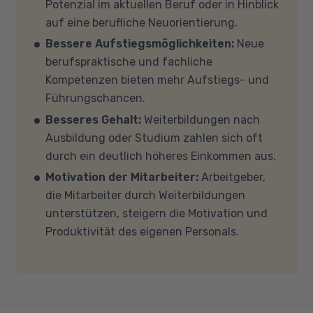
verschiedene Fördermöglichkeiten vor. Sehr
Potenzial im aktuellen Beruf oder in Hinblick
Bewerbung schauen.
meisten Fällen können wir Ihnen Leih-
gerne beraten wir Sie auch in einem
auf eine berufliche Neuorientierung.
Equipment zur Verfügung stellen. Sollten Sie
persönlichen Gespräch zu diesem Thema.
Bessere Aufstiegsmöglichkeiten:
Neue
mit Ihren eigenen Geräten am Unterricht
berufspraktische und fachliche
teilnehmen, empfehlen wir PCs oder Laptops
Kompetenzen bieten mehr Aufstiegs- und
mit Windows 10 oder Windows 11, mindestens 8
Führungschancen.
GB Arbeitsspeicher (RAM) und einem aktuellen
Besseres Gehalt:
Weiterbildungen nach
Mehrkern-Prozessor (CPU). Der Unterricht
Ausbildung oder Studium zahlen sich oft
findet in Microsoft Teams statt. Bitte achten
durch ein deutlich höheres Einkommen aus.
Sie darauf, dass Ihre Sicherheitsprogramme
Motivation der Mitarbeiter:
Arbeitgeber,
und -einstellungen (Anti-Viren-Programme,
die Mitarbeiter durch Weiterbildungen
Firewalls etc.) die Verbindung mit MS Teams
unterstützen, steigern die Motivation und
nicht blockieren. Bitte beachten Sie außerdem,
Produktivität des eigenen Personals.
dass für eine reibungslose Übertragung eine
gute Internetverbindung mit einer Download-
Geschwindigkeit von mindestens 6 MBit/s und
einer Upload-Geschwindigkeit von mindestens
1 MBit/s benötigt wird. Bei technischen Fragen