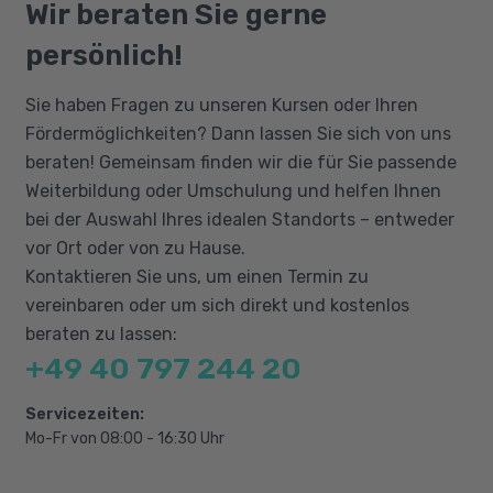
ausreichende PC-Kenntnisse vorhanden sein.
Qualifizierungschancengesetz
Wir beraten Sie gerne
Förderprogramme
Berufliche Rehabilitation
persönlich!
Gesetze, Regelwerke
Grundlagen der Solarthermie
Sie haben Fragen zu unseren Kursen oder Ihren
Wärmetechnische / physikalische
Fördermöglichkeiten? Dann lassen Sie sich von uns
Grundlagen
beraten! Gemeinsam finden wir die für Sie passende
Solartechnik
Weiterbildung oder Umschulung und helfen Ihnen
bei der Auswahl Ihres idealen Standorts – entweder
Sonnenkollektoren
vor Ort oder von zu Hause.
Grundlagen der Photovoltaik
Kontaktieren Sie uns, um einen Termin zu
Elektrische Grundlagen
vereinbaren oder um sich direkt und kostenlos
Solarzellen
beraten zu lassen:
Sonnenkraftwerke
+49 40 797 244 20
Servicezeiten:
Mo-Fr von 08:00 - 16:30 Uhr