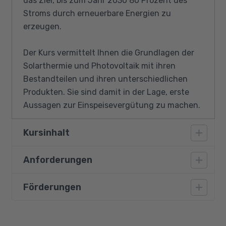
das Ziel, bis zum Jahr 2030 80 Prozent des
Stroms durch erneuerbare Energien zu
erzeugen.
Der Kurs vermittelt Ihnen die Grundlagen der
Solarthermie und Photovoltaik mit ihren
Bestandteilen und ihren unterschiedlichen
Produkten. Sie sind damit in der Lage, erste
Aussagen zur Einspeisevergütung zu machen.
Kursinhalt
Anforderungen
Allgemeine Grundlagen, Perspektiven
Vorteile, Nachteile, Einsatzgrenzen der
Förderungen
Eine Ausbildung oder ein Studium im
Sonnenenergie
kaufmännischen oder technischen Bereich
Potential der Sonnenenergie
werden vorausgesetzt. Außerdem sollten
Bildungsgutschein
Solarenergie und Umweltschutz