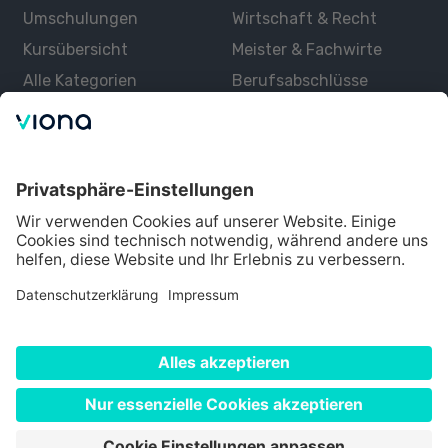
Umschulungen
Wirtschaft & Recht
Kursübersicht
Meister & Fachwirte
Alle Kategorien
Berufsabschlüsse
Über uns
Über Viona
Lernen mit Viona
Alle Partner
Partner werden
Datenschutz
Impressum
Nutzungsbedingungen
Cookie Einstellungen