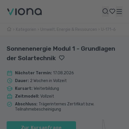
Kategorien
Umwelt, Energie & Ressourcen
U-171-6
Sonnenenergie Modul 1 - Grundlagen
der Solartechnik
Nächster Termin
:
17.08.2026
Dauer
:
2 Wochen in Vollzeit
Kursart
:
Weiterbildung
Zeitmodell
:
Vollzeit
Abschluss
:
Trägerinternes Zertifikat bzw.
Teilnahmebescheinigung
Zur Kursanfrage