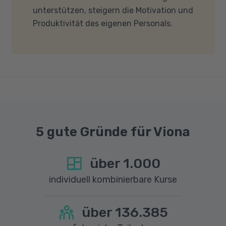
unterstützen, steigern die Motivation und
nicht blockieren. Bitte beachten Sie außerdem,
Produktivität des eigenen Personals.
dass für eine reibungslose Übertragung eine
gute Internetverbindung mit einer Download-
Geschwindigkeit von mindestens 6 MBit/s und
einer Upload-Geschwindigkeit von mindestens
1 MBit/s benötigt wird. Bei technischen Fragen
sprechen Sie uns gerne an.
5 gute Gründe für Viona
über
1.000
individuell kombinierbare Kurse
über
136.385