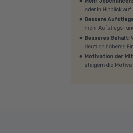
Mehr Jobchancen
persönlichen Gespräc
Windows 11, mindesten
oder in Hinblick auf
(CPU). Der Unterricht 
Bessere Aufstieg
Sicherheitsprogramme 
mehr Aufstiegs- un
mit MS Teams nicht bl
Besseres Gehalt:
W
Übertragung eine gut
deutlich höheres E
MBit/s und einer Uplo
Motivation der Mit
Fragen sprechen Sie u
steigern die Motiva