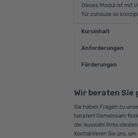
Dieses Modul ist mit 
für zuhause so konzipi
Kursinhalt
Anforderungen
Sterbebegleitung
Teile aus der Pallia
Förderungen
Vorausgesetzt wird In
Hospizbewegung
Kenntnisse und Deuts
Schmerzen
Bildungsgutschein
Qualifizierungschanc
Wir beraten Sie 
Umgang mit dem To
Berufliche Rehabilitat
Kulturelle Untersc
Sie haben Fragen zu unse
beraten! Gemeinsam finde
der Auswahl Ihres ideale
Kontaktieren Sie uns, um