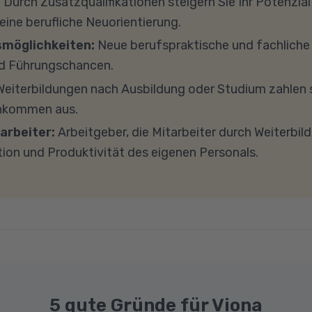
:
Durch Zusatzqualifikationen steigern Sie Ihr Potenzial
h zu diesem Thema.
s 8 GB Arbeitsspeicher (RAM) und einem aktuellen Me
 eine berufliche Neuorientierung.
findet in Microsoft Teams statt. Bitte achten Sie darauf
smöglichkeiten:
Neue berufspraktische und fachlich
und -einstellungen (Anti-Viren-Programme, Firewalls 
d Führungschancen.
ockieren. Bitte beachten Sie außerdem, dass für eine 
eiterbildungen nach Ausbildung oder Studium zahlen s
e Internetverbindung mit einer Download-Geschwindig
inkommen aus.
ad-Geschwindigkeit von mindestens 1 MBit/s benötigt 
arbeiter:
Arbeitgeber, die Mitarbeiter durch Weiterbil
ns gerne an.
tion und Produktivität des eigenen Personals.
5 gute Gründe für Viona