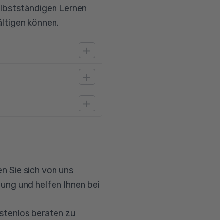
elbstständigen Lernen
ältigen können.
m sind Computer-
ustellen.
n Sie sich von uns
ung und helfen Ihnen bei
ostenlos beraten zu