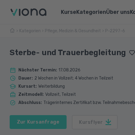
Kurse
Kategorien
Über uns
K
Kategorien
Pflege, Medizin & Gesundheit
Umschulungen
P-2297-6
Über Vi
Pflege & Medizin
Weiterbildungen
Unsere 
IT & Informatik
Sterbe- und Trauerbegleitung
Alle Kurse
Lernen 
Marketing & Vertrieb
Nächster Termin
:
17.08.2026
Webina
Technik & Industrie
Dauer
:
2 Wochen in Vollzeit; 4 Wochen in Teilzeit
Kursart
:
Weiterbildung
Sprachen
Zeitmodell
:
Vollzeit, Teilzeit
Abschluss
:
Trägerinternes Zertifikat bzw. Teilnahmebesch
Zur Kursanfrage
Kursflyer