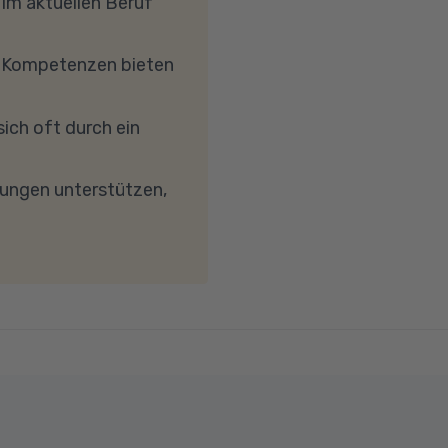
 im aktuellen Beruf
hrkern-Prozessor
, dass Ihre
e Kompetenzen bieten
etc.) die Verbindung
reibungslose
ich oft durch ein
keit von mindestens 6
wird. Bei technischen
dungen unterstützen,