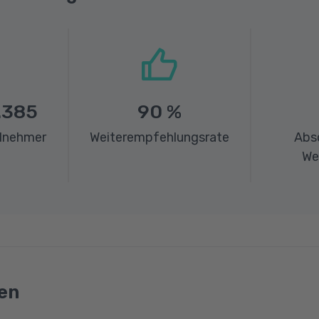
.385
90
%
ilnehmer
Weiterempfehlungsrate
Abs
We
en