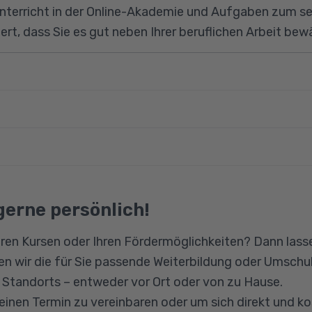
Unterricht in der Online-Akademie und Aufgaben zum s
ert, dass Sie es gut neben Ihrer beruflichen Arbeit bew
tive Care
teresse an medizinischen oder sozialen Themen, zude
chkenntnisse auf dem Niveau B1-B2 unbedingt sicherz
engesetz
gerne persönlich!
d, Trauerarbeit
ion
hiede beim Abschied
ren Kursen oder Ihren Fördermöglichkeiten? Dann lasse
n wir die für Sie passende Weiterbildung oder Umschul
n Standorts – entweder vor Ort oder von zu Hause.
 einen Termin zu vereinbaren oder um sich direkt und k