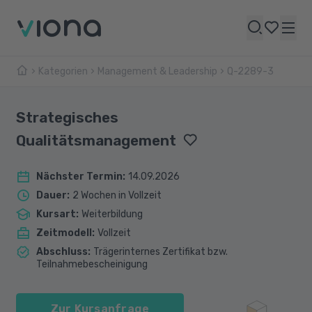
Kategorien
Management & Leadership
Q-2289-3
Strategisches
Qualitätsmanagement
Nächster Termin
:
14.09.2026
Dauer
:
2 Wochen in Vollzeit
Kursart
:
Weiterbildung
Zeitmodell
:
Vollzeit
Abschluss
:
Trägerinternes Zertifikat bzw.
Teilnahmebescheinigung
Zur Kursanfrage