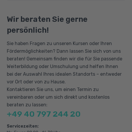
Deutschkenntnissen, logischen Fähigkeiten
7 Grundprinzipien des
und PC Beherrschung, Kenntnisse der
Bildungsgutschein
Qualitätsmanagements
gängigsten Office Programme. Darüber hinaus
Qualifizierungschancengesetz
Wir beraten Sie gerne
Politik - Strategie - Ziele - Kennzahlen
haben Sie eine Berufsausbildung
Berufliche Rehabilitation
persönlich!
Normeninhalt der DIN EN ISO 9001:2015
abgeschlossen oder zumindest vergleichbare
umfangreiche Kenntnisse und Erfahrungen
IMS, EFQM
Sie haben Fragen zu unseren Kursen oder Ihren
sowie mehrere Jahre Berufserfahrung.
Relevanz für den Führungsprozess
Fördermöglichkeiten? Dann lassen Sie sich von uns
Aufgaben des internen Audit
beraten! Gemeinsam finden wir die für Sie passende
Weiterbildung oder Umschulung und helfen Ihnen
Mitarbeiterorientierung
bei der Auswahl Ihres idealen Standorts – entweder
Mit Fehlern umgehen
vor Ort oder von zu Hause.
Kontaktieren Sie uns, um einen Termin zu
vereinbaren oder um sich direkt und kostenlos
beraten zu lassen:
+49 40 797 244 20
Servicezeiten: