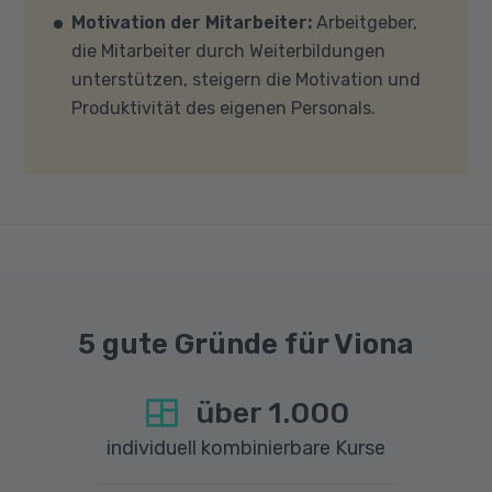
Motivation der Mitarbeiter:
Arbeitgeber,
und -einstellungen (Anti-Viren-Programme,
die Mitarbeiter durch Weiterbildungen
Firewalls etc.) die Verbindung mit MS Teams
unterstützen, steigern die Motivation und
nicht blockieren. Bitte beachten Sie außerdem,
Produktivität des eigenen Personals.
dass für eine reibungslose Übertragung eine
gute Internetverbindung mit einer Download-
Geschwindigkeit von mindestens 6 MBit/s und
einer Upload-Geschwindigkeit von mindestens
1 MBit/s benötigt wird. Bei technischen Fragen
sprechen Sie uns gerne an.
5 gute Gründe für Viona
über
1.000
individuell kombinierbare Kurse