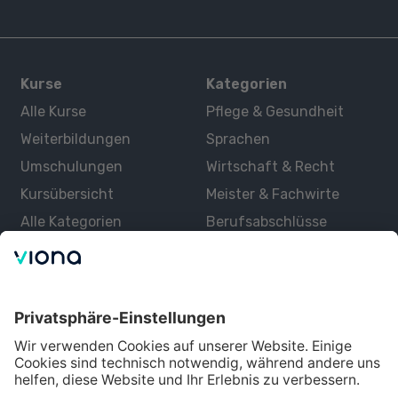
Kurse
Kategorien
Alle Kurse
Pflege & Gesundheit
Weiterbildungen
Sprachen
Umschulungen
Wirtschaft & Recht
Kursübersicht
Meister & Fachwirte
Alle Kategorien
Berufsabschlüsse
Über uns
Über Viona
Lernen mit Viona
Alle Partner
Partner werden