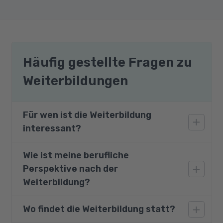
Häufig gestellte Fragen zu
Weiterbildungen
Für wen ist die Weiterbildung
interessant?
Wie ist meine berufliche
Die Weiterbildung richtet sich an Personen, die
Perspektive nach der
im Unternehmen mit betrieblichem
Umweltschutz zu tun haben.
Weiterbildung?
Wo findet die Weiterbildung statt?
Experten für Umweltmanagement spielen eine
entscheidende Rolle beim Schutz natürlicher