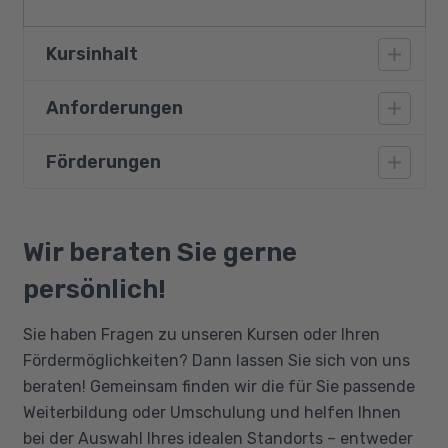
Kursinhalt
Anforderungen
Ziele und Nutzen von
Umweltmanagementsystemen (UMS)
Förderungen
Eine Ausbildung oder ein Studium im
Aufrechterhaltung und Verbesserung eines
kaufmännischen oder technischen Bereich
UMS
vorausgesetzt. Weiterhin werden
Bildungsgutschein
Dokumentation / Checklisten
Grundkenntnisse im Umweltmanagement
Qualifizierungschancengesetz
Wir beraten Sie gerne
ISO 14001 und EMAS/UAG
wichtig.
Berufliche Rehabilitation
persönlich!
Internes Audit
Zusammenhang zum Umweltrecht
Sie haben Fragen zu unseren Kursen oder Ihren
Interne Kommunikation
Fördermöglichkeiten? Dann lassen Sie sich von uns
Schnittpunkte zu Qualitätsmanagement
beraten! Gemeinsam finden wir die für Sie passende
und Arbeitssicherheit
Weiterbildung oder Umschulung und helfen Ihnen
bei der Auswahl Ihres idealen Standorts – entweder