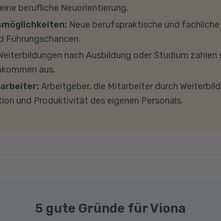
s 8 GB Arbeitsspeicher (RAM) und einem aktuellen Me
 eine berufliche Neuorientierung.
findet in Microsoft Teams statt. Bitte achten Sie darauf
smöglichkeiten:
Neue berufspraktische und fachlich
und -einstellungen (Anti-Viren-Programme, Firewalls 
d Führungschancen.
ockieren. Bitte beachten Sie außerdem, dass für eine 
eiterbildungen nach Ausbildung oder Studium zahlen s
e Internetverbindung mit einer Download-Geschwindig
inkommen aus.
ad-Geschwindigkeit von mindestens 1 MBit/s benötigt 
arbeiter:
Arbeitgeber, die Mitarbeiter durch Weiterbil
ns gerne an.
tion und Produktivität des eigenen Personals.
5 gute Gründe für Viona