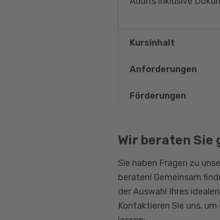
Audits inklusive Doku
Kursinhalt
Anforderungen
Inhalt und Umsetzu
Anforderungen aus 
Förderungen
Zu den Voraussetzung
Umweltmanagements
technischen Bereich 
Planung und Durchf
Bildungsgutschein
Qualifizierungschanc
Wir beraten Sie 
Dokumentation und 
Berufliche Rehabilitat
Umgang mit Festste
Sie haben Fragen zu unse
Kommunikation im 
beraten! Gemeinsam finde
Gesprächstechniken
der Auswahl Ihres ideale
Kontaktieren Sie uns, um
lassen: