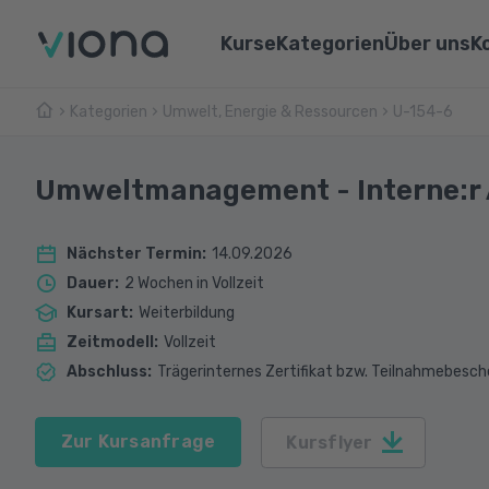
Kurse
Kategorien
Über uns
K
Kategorien
Umwelt, Energie & Ressourcen
Umschulungen
U-154-6
Über Vi
Pflege & Medizin
Weiterbildungen
Unsere 
IT & Informatik
Umweltmanagement - Interne:r 
Alle Kurse
Lernen 
Marketing & Vertrieb
Nächster Termin
:
14.09.2026
Webina
Technik & Industrie
Dauer
:
2 Wochen in Vollzeit
Kursart
:
Weiterbildung
Sprachen
Zeitmodell
:
Vollzeit
Abschluss
:
Trägerinternes Zertifikat bzw. Teilnahmebesch
Zur Kursanfrage
Kursflyer