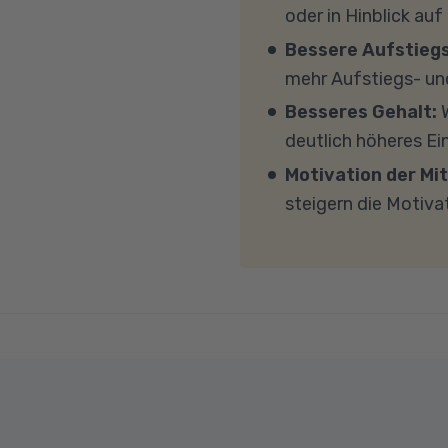
Windows 11, mindesten
oder in Hinblick auf
(CPU). Der Unterricht 
Bessere Aufstieg
Sicherheitsprogramme 
mehr Aufstiegs- un
mit MS Teams nicht bl
Besseres Gehalt:
W
Übertragung eine gut
deutlich höheres E
MBit/s und einer Uplo
Motivation der Mit
Fragen sprechen Sie u
steigern die Motiva