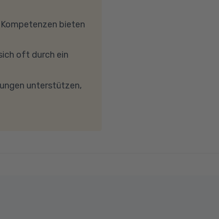
hrkern-Prozessor
, dass Ihre
e Kompetenzen bieten
etc.) die Verbindung
reibungslose
ich oft durch ein
keit von mindestens 6
wird. Bei technischen
dungen unterstützen,