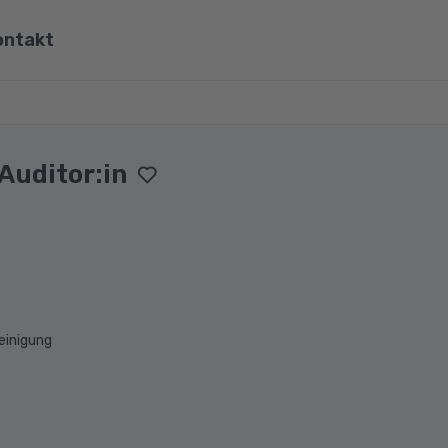
ontakt
ona
Wirtschaft, Steuern & Recht
Partner
Umwelt & Energie
Auditor:in
mit Viona
Pädagogik & Didaktik
re
Meister & Fachwirte
Alle Kategorien
einigung