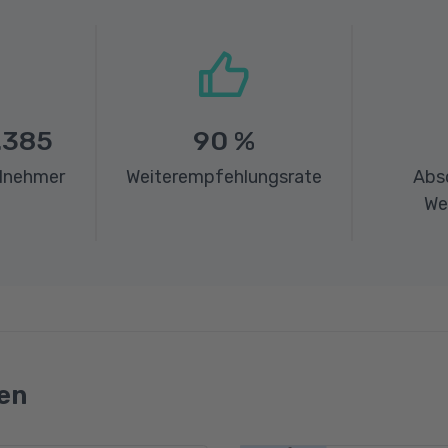
.385
90
%
ilnehmer
Weiterempfehlungsrate
Abs
We
en