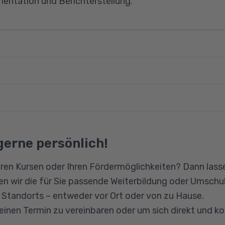
mentation und Berichterstellung.
ng der DIN ISO 19011
Standards zur internen Überprüfungen
en zählen eine Ausbildung oder ein Studium im kaufm
ysteme nach EMAS III und DIN EN ISO 14001
sowie Kenntnisse im Bereich Umweltmanagementbeauf
ührung von Audits
engesetz
gerne persönlich!
Berichterstellung bei Audits
ion
llungen beim Audit
ren Kursen oder Ihren Fördermöglichkeiten? Dann lasse
Audit
n wir die für Sie passende Weiterbildung oder Umschul
 für Auditoren
n Standorts – entweder vor Ort oder von zu Hause.
 einen Termin zu vereinbaren oder um sich direkt und k