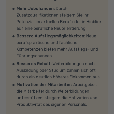
Voraussetzungen für eine Förderung erfüllen?
Verfügung. Falls Sie von zu Hause aus
Auf unserer Info-Seite
Welche Förderung ist
Mehr Jobchancen:
Durch
teilnehmen (mit Zustimmung Ihres
für mich die richtige
? stellen wir Ihnen
Zusatzqualifikationen steigern Sie Ihr
Kostenträgers), sprechen Sie uns an, in den
verschiedene Fördermöglichkeiten vor. Sehr
Potenzial im aktuellen Beruf oder in Hinblick
meisten Fällen können wir Ihnen Leih-
gerne beraten wir Sie auch in einem
auf eine berufliche Neuorientierung.
Equipment zur Verfügung stellen. Sollten Sie
persönlichen Gespräch zu diesem Thema.
Bessere Aufstiegsmöglichkeiten:
Neue
mit Ihren eigenen Geräten am Unterricht
berufspraktische und fachliche
teilnehmen, empfehlen wir PCs oder Laptops
Kompetenzen bieten mehr Aufstiegs- und
mit Windows 10 oder Windows 11, mindestens 8
Führungschancen.
GB Arbeitsspeicher (RAM) und einem aktuellen
Besseres Gehalt:
Weiterbildungen nach
Mehrkern-Prozessor (CPU). Der Unterricht
Ausbildung oder Studium zahlen sich oft
findet in Microsoft Teams statt. Bitte achten
durch ein deutlich höheres Einkommen aus.
Sie darauf, dass Ihre Sicherheitsprogramme
Motivation der Mitarbeiter:
Arbeitgeber,
und -einstellungen (Anti-Viren-Programme,
die Mitarbeiter durch Weiterbildungen
Firewalls etc.) die Verbindung mit MS Teams
unterstützen, steigern die Motivation und
nicht blockieren. Bitte beachten Sie außerdem,
Produktivität des eigenen Personals.
dass für eine reibungslose Übertragung eine
gute Internetverbindung mit einer Download-