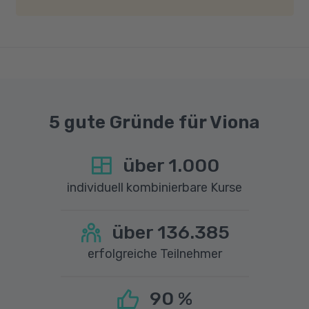
Geschwindigkeit von mindestens 6 MBit/s und
einer Upload-Geschwindigkeit von mindestens
1 MBit/s benötigt wird. Bei technischen Fragen
sprechen Sie uns gerne an.
5 gute Gründe für Viona
über
1.000
individuell kombinierbare Kurse
über
136.385
erfolgreiche Teilnehmer
90
%