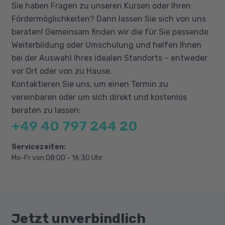
Sie haben Fragen zu unseren Kursen oder Ihren
Grundlagen Softwareentwicklung,
Fördermöglichkeiten? Dann lassen Sie sich von uns
Objektorientierung, UML
beraten! Gemeinsam finden wir die für Sie passende
SQL Grundlagen und Datenbankdesign
Weiterbildung oder Umschulung und helfen Ihnen
Webseitengestaltung mit HTML und CSS
bei der Auswahl Ihres idealen Standorts – entweder
Programmiersprachen
vor Ort oder von zu Hause.
Kontaktieren Sie uns, um einen Termin zu
Microsoft Azure Fundamentals
vereinbaren oder um sich direkt und kostenlos
Microsoft 365 Fundamentals
beraten zu lassen:
+49 40 797 244 20
Servicezeiten:
Mo-Fr von 08:00 - 16:30 Uhr
Jetzt unverbindlich