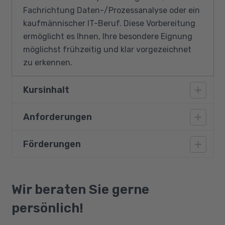
Fachrichtung Daten-/Prozessanalyse oder ein
kaufmännischer IT-Beruf. Diese Vorbereitung
ermöglicht es Ihnen, Ihre besondere Eignung
möglichst frühzeitig und klar vorgezeichnet
zu erkennen.
Kursinhalt
Anforderungen
Zur Auswahl stehen Inhalte aus folgenden
Themenbereichen, die individuell und
entsprechend Ihres Bedarfs
Förderungen
Besondere Teilnahmevoraussetzungen sind
zusammengestellt und vermittelt werden:
nicht nötig, da die konkreten Inhalte und
Schwerpunkte individuell auf jeden
Bildungsgutschein
Deutschkenntnisse
Teilnehmer, seinen Bedarf und seine
Qualifizierungschancengesetz
Wir beraten Sie gerne
Englischkenntnisse
Vorkenntnisse abgestimmt werden.
Berufliche Rehabilitation
persönlich!
Windows und PC-Grundlagen
Netzwerktechnologie