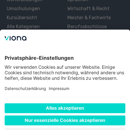
Umschulungen
Wirtschaft & Recht
Kursübersicht
Meister & Fachwirte
Alle Kategorien
Berufsabschlüsse
Über uns
Über Viona
Lernen mit Viona
Alle Partner
Partner werden
Datenschutz
Impressum
Nutzungsbedingungen
Cookie Einstellungen