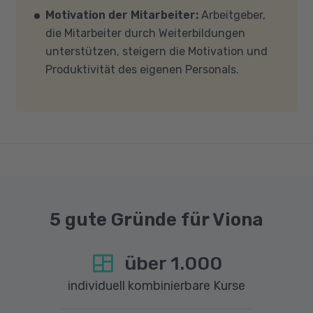
Motivation der Mitarbeiter:
Arbeitgeber,
und -einstellungen (Anti-Viren-Programme,
die Mitarbeiter durch Weiterbildungen
Firewalls etc.) die Verbindung mit MS Teams
unterstützen, steigern die Motivation und
nicht blockieren. Bitte beachten Sie außerdem,
Produktivität des eigenen Personals.
dass für eine reibungslose Übertragung eine
gute Internetverbindung mit einer Download-
Geschwindigkeit von mindestens 6 MBit/s und
einer Upload-Geschwindigkeit von mindestens
1 MBit/s benötigt wird. Bei technischen Fragen
sprechen Sie uns gerne an.
5 gute Gründe für Viona
über
1.000
individuell kombinierbare Kurse