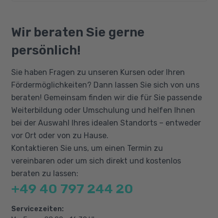
Bedarf)
nicht nötig, da die konkreten Inhalte und
Schwerpunkte individuell auf die jeweiligen
Bildungsgutschein
Deutschkenntnisse
Vorkenntnisse der Teilnehmer:innen
Qualifizierungschancengesetz
Wir beraten Sie gerne
Englischkenntnisse
abgestimmt werden.
Berufliche Rehabilitation
persönlich!
Windows und PC-Grundlagen
Büro/Office
Sie haben Fragen zu unseren Kursen oder Ihren
Gestaltung/Medien
Fördermöglichkeiten? Dann lassen Sie sich von uns
Datenschutz/IT-Sicherheit
beraten! Gemeinsam finden wir die für Sie passende
Weiterbildung oder Umschulung und helfen Ihnen
bei der Auswahl Ihres idealen Standorts – entweder
vor Ort oder von zu Hause.
Kontaktieren Sie uns, um einen Termin zu
vereinbaren oder um sich direkt und kostenlos
beraten zu lassen:
+49 40 797 244 20
Servicezeiten: