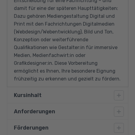
Entscheidung für eine Fachrichtung – und
damit für eine der späteren Haupttätigkeiten:
Dazu gehören Mediengestaltung Digital und
Print mit den Fachrichtungen Digitalmedien
(Webdesign/Webentwicklung), Bild und Ton,
Konzeption oder weiterführende
Qualifikationen wie Gestalter:in für immersive
Medien, Medienfachwirt:in oder
Grafikdesigner:in. Diese Vorbereitung
ermöglicht es Ihnen, Ihre besondere Eignung
frühzeitig zu erkennen und gezielt zu fördern.
Kursinhalt
Anforderungen
Zur Auswahl stehen Inhalte aus diesen
Themenbereichen:
(individuell abgestimmt auf den jeweiligen
Förderungen
Besondere Teilnahmevoraussetzungen sind