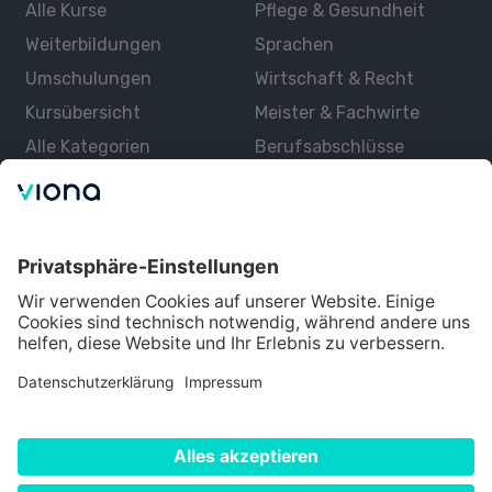
Alle Kurse
Pflege & Gesundheit
Weiterbildungen
Sprachen
Umschulungen
Wirtschaft & Recht
Kursübersicht
Meister & Fachwirte
Alle Kategorien
Berufsabschlüsse
Über uns
Über Viona
Lernen mit Viona
Alle Partner
Partner werden
Datenschutz
Impressum