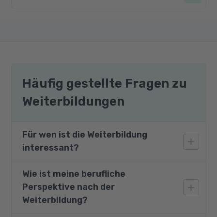
Häufig gestellte Fragen zu
Weiterbildungen
Für wen ist die Weiterbildung
interessant?
Wie ist meine berufliche
Diese Weiterbildung richtet sich an Personen,
Perspektive nach der
die 3D-Objekte erstellen und visualisieren
wollen.
Weiterbildung?
Beruflich relevant ist sie für Beschäftigte in