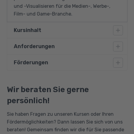
und -Visualisieren für die Medien-, Werbe-,
Film- und Game-Branche.
Kursinhalt
Anforderungen
Benutzeroberfläche
Primitive Körper und Manipulatoren
Förderungen
Vorausgesetzt werden grundlegende
Externe Referenzen einbinden
Fähigkeiten im Umgang mit Computern, gute
Boolean Workflow
Deutschkenntnisse und grundlegende
Bildungsgutschein
Polymodelling
Englischkenntnisse. Teilnehmende sollten eine
Qualifizierungschancengesetz
Wir beraten Sie gerne
Kamera-Matching
Affinität zu Computergrafik und 3D-
Berufliche Rehabilitation
persönlich!
Visualisierung aufweisen.
Basis Shader
Basis Licht
Sie haben Fragen zu unseren Kursen oder Ihren
Basis Rendereinstellungen
Fördermöglichkeiten? Dann lassen Sie sich von uns
beraten! Gemeinsam finden wir die für Sie passende
Einführung Keyframeanimation