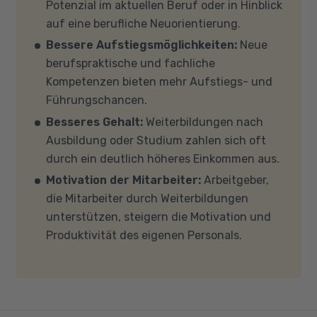
verschiedene Fördermöglichkeiten vor. Sehr
Potenzial im aktuellen Beruf oder in Hinblick
meisten Fällen können wir Ihnen Leih-
gerne beraten wir Sie auch in einem
auf eine berufliche Neuorientierung.
Equipment zur Verfügung stellen. Sollten Sie
persönlichen Gespräch zu diesem Thema.
Bessere Aufstiegsmöglichkeiten:
Neue
mit Ihren eigenen Geräten am Unterricht
berufspraktische und fachliche
teilnehmen, empfehlen wir PCs oder Laptops
Kompetenzen bieten mehr Aufstiegs- und
mit Windows 10 oder Windows 11, mindestens 8
Führungschancen.
GB Arbeitsspeicher (RAM) und einem aktuellen
Besseres Gehalt:
Weiterbildungen nach
Mehrkern-Prozessor (CPU). Der Unterricht
Ausbildung oder Studium zahlen sich oft
findet in Microsoft Teams statt. Bitte achten
durch ein deutlich höheres Einkommen aus.
Sie darauf, dass Ihre Sicherheitsprogramme
Motivation der Mitarbeiter:
Arbeitgeber,
und -einstellungen (Anti-Viren-Programme,
die Mitarbeiter durch Weiterbildungen
Firewalls etc.) die Verbindung mit MS Teams
unterstützen, steigern die Motivation und
nicht blockieren. Bitte beachten Sie außerdem,
Produktivität des eigenen Personals.
dass für eine reibungslose Übertragung eine
gute Internetverbindung mit einer Download-
Geschwindigkeit von mindestens 6 MBit/s und
einer Upload-Geschwindigkeit von mindestens
1 MBit/s benötigt wird. Bei technischen Fragen