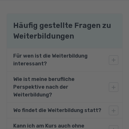
Häufig gestellte Fragen zu
Weiterbildungen
Für wen ist die Weiterbildung
interessant?
Wie ist meine berufliche
Die Weiterbildung richtet sich an kreative
Perspektive nach der
Personen, die in der 3D-Software ZBrush
Grundlagen erlernen möchten, um Charaktere
Weiterbildung?
und Kreaturen in 3D zu visualisieren. Mit
ZBrush-Skills punkten Sie bei Arbeitgebern wie
Wo findet die Weiterbildung statt?
Sie erlernen grundlegende Fachkenntnisse
Spielzeugherstellern, Schmuckherstellern, in
zum Erstellen und Visualisieren digitaler
der Bildhauerei, in der Werbebranche,
Objekte (Bildmaterial), die Ihnen zu
Kann ich am Kurs auch ohne
Die Teilnahme ist an einem unserer