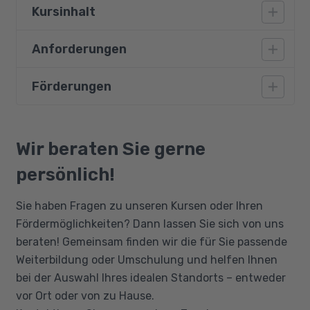
Kursinhalt
Anforderungen
UI-Grundlagen
3D Modeling
Förderungen
Vorausgesetzt werden gute
SubD Modeling
Deutschkenntnisse (Niveau B2) und
Deformer
grundlegende Englischkenntnisse. Ebenso
Bildungsgutschein
Topologie
nötig sind Erfahrungen im Umgang mit
Qualifizierungschancengesetz
Wir beraten Sie gerne
Sculpting
Computern und eine Affinität zu oder
Berufliche Rehabilitation
persönlich!
Ausbildung in einem Kreativberuf.
Anatomie
Lighting
Sie haben Fragen zu unseren Kursen oder Ihren
UV Mapping
Fördermöglichkeiten? Dann lassen Sie sich von uns
beraten! Gemeinsam finden wir die für Sie passende
Painting, Materials
Weiterbildung oder Umschulung und helfen Ihnen
Shading, Texturing
bei der Auswahl Ihres idealen Standorts – entweder
Simulation
vor Ort oder von zu Hause.
Rendering