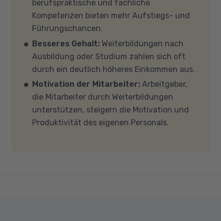
berufspraktische und fachliche
teilnehmen, empfehlen wir PCs oder Laptops
Kompetenzen bieten mehr Aufstiegs- und
mit Windows 10 oder Windows 11, mindestens 8
Führungschancen.
GB Arbeitsspeicher (RAM) und einem aktuellen
Besseres Gehalt:
Weiterbildungen nach
Mehrkern-Prozessor (CPU). Der Unterricht
Ausbildung oder Studium zahlen sich oft
findet in Microsoft Teams statt. Bitte achten
durch ein deutlich höheres Einkommen aus.
Sie darauf, dass Ihre Sicherheitsprogramme
Motivation der Mitarbeiter:
Arbeitgeber,
und -einstellungen (Anti-Viren-Programme,
die Mitarbeiter durch Weiterbildungen
Firewalls etc.) die Verbindung mit MS Teams
unterstützen, steigern die Motivation und
nicht blockieren. Bitte beachten Sie außerdem,
Produktivität des eigenen Personals.
dass für eine reibungslose Übertragung eine
gute Internetverbindung mit einer Download-
Geschwindigkeit von mindestens 6 MBit/s und
einer Upload-Geschwindigkeit von mindestens
1 MBit/s benötigt wird. Bei technischen Fragen
sprechen Sie uns gerne an.